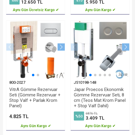
%60
%75
12.650 TL
5.950 TL
Aynı Gün Ücretsiz Kargo ✔
Aynı Gün Kargo ✔
800-2027
J510198-148
VitrA Gömme Rezervuar
Japar Proecos Ekonomik
Seti (Gömme Rezervuar +
Gömme Rezervuar Seti, 8
Stop Valf + Parlak Krom
cm (Teos Mat Krom Panel
Panel)
+ Stop Valf Dahil)
6876 TL
4.825 TL
%50
3.409 TL
Aynı Gün Kargo ✔
Aynı Gün Kargo ✔