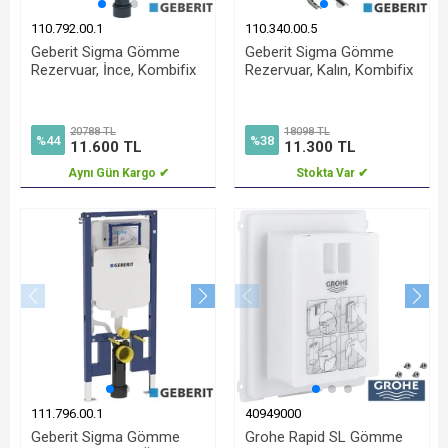
110.792.00.1
110.340.00.5
Geberit Sigma Gömme
Geberit Sigma Gömme
Rezervuar, İnce, Kombifix
Rezervuar, Kalın, Kombifix
20788 TL
18098 TL
%44
%38
11.600 TL
11.300 TL
Aynı Gün Kargo ✔
Stokta Var ✔
111.796.00.1
40949000
Geberit Sigma Gömme
Grohe Rapid SL Gömme