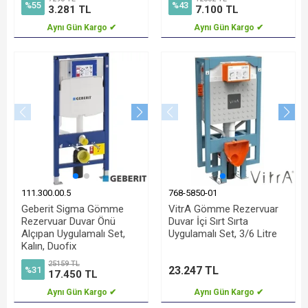
%55
%43
3.281 TL
7.100 TL
Aynı Gün Kargo ✔
Aynı Gün Kargo ✔
111.300.00.5
768-5850-01
Geberit Sigma Gömme
VitrA Gömme Rezervuar
Rezervuar Duvar Önü
Duvar İçi Sırt Sırta
Alçıpan Uygulamalı Set,
Uygulamalı Set, 3/6 Litre
Kalın, Duofix
25159 TL
23.247 TL
%31
17.450 TL
Aynı Gün Kargo ✔
Aynı Gün Kargo ✔