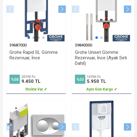
39687000
39840000
Grohe Rapid SL Gömme
Grohe Uniset Gömme
Rezervuar, İnce
Rezervuar, İnce (Ayak Seti
Dahil)
22745 TL
12766 TL
%58
%53
9.450 TL
5.950 TL
Stokta Var ✔
Aynı Gün Kargo ✔