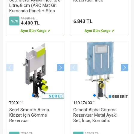
Seti, Metal Ayaklı İnce, 3/6
Rezervuar, İnce
Litre, 8 cm (ARC Mat Gri
Kumanda Paneli + Stop
Valf Dahil)
14580 TL
6.843 TL
%70
4.400 TL
Aynı Gün Kargo ✔
Aynı Gün Kargo ✔
T020111
110.174.00.1
Serel Smooth Asma
Geberit Alpha Gömme
Klozet İçin Gömme
Rezervuar Metal Ayaklı
Rezervuar
Set, İnce, Kombifix
7290 TL
12502 TL