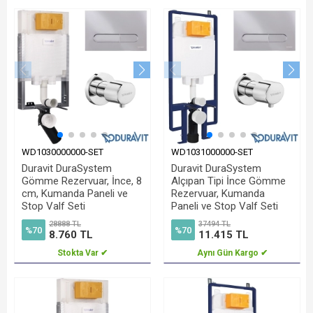
WD1030000000-SET
WD1031000000-SET
Duravit DuraSystem
Duravit DuraSystem
Gömme Rezervuar, İnce, 8
Alçıpan Tipi İnce Gömme
cm, Kumanda Paneli ve
Rezervuar, Kumanda
Stop Valf Seti
Paneli ve Stop Valf Seti
28888 TL
37494 TL
%70
%70
8.760 TL
11.415 TL
Stokta Var ✔
Aynı Gün Kargo ✔