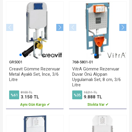
GR5001
768-5801-01
Creavit Gömme Rezervuar
VitrA Gömme Rezervuar
Metal Ayaklı Set, İnce, 3/6
Duvar Önü Alçıpan
Litre
Uygulamalı Set, 8 cm, 3/6
Litre
8100 TL
15211 TL
%61
%35
3.150 TL
9.888 TL
Aynı Gün Kargo ✔
Stokta Var ✔