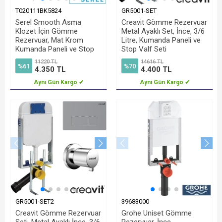
T020111BK5824
GR5001-SET
Serel Smooth Asma
Creavit Gömme Rezervuar
Klozet İçin Gömme
Metal Ayaklı Set, İnce, 3/6
Rezervuar, Mat Krom
Litre, Kumanda Paneli ve
Kumanda Paneli ve Stop
Stop Valf Seti
Valf Dahil
11220 TL
14616 TL
%61
%70
4.350 TL
4.400 TL
Aynı Gün Kargo ✔
Aynı Gün Kargo ✔
GR5001-SET2
39683000
Creavit Gömme Rezervuar
Grohe Uniset Gömme