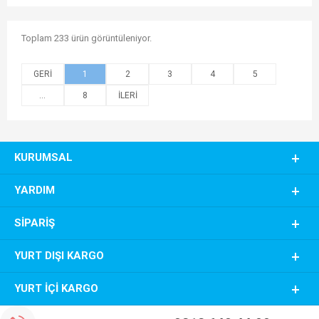
Toplam 233 ürün görüntüleniyor.
1
2
3
4
5
...
8
KURUMSAL
YARDIM
SIPARIŞ
YURT DIŞI KARGO
YURT İÇI KARGO