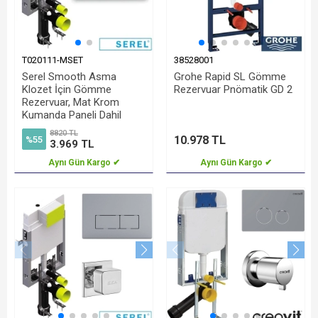
T020111-MSET
38528001
Serel Smooth Asma
Grohe Rapid SL Gömme
Klozet İçin Gömme
Rezervuar Pnömatik GD 2
Rezervuar, Mat Krom
Kumanda Paneli Dahil
8820 TL
10.978 TL
%55
3.969 TL
Aynı Gün Kargo ✔
Aynı Gün Kargo ✔