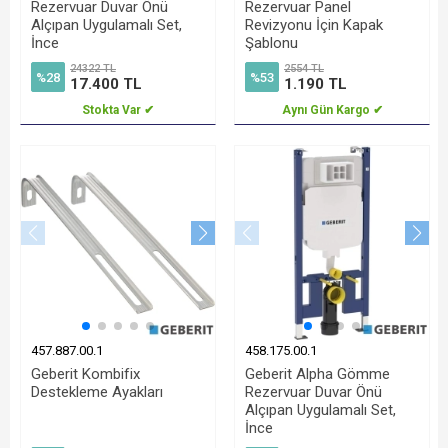
Rezervuar Duvar Önü
Rezervuar Panel
Alçıpan Uygulamalı Set,
Revizyonu İçin Kapak
İnce
Şablonu
24322 TL
2554 TL
%28
%53
17.400 TL
1.190 TL
Stokta Var ✔
Aynı Gün Kargo ✔
457.887.00.1
458.175.00.1
Geberit Kombifix
Geberit Alpha Gömme
Destekleme Ayakları
Rezervuar Duvar Önü
Alçıpan Uygulamalı Set,
İnce