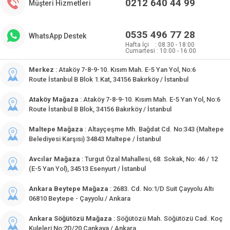
0212 640 44 99
Müşteri Hizmetleri
0535 496 77 28
WhatsApp Destek
Hafta İçi : 08:30 - 18:00
Cumartesi : 10:00 - 16:00
Merkez
: Ataköy 7-8-9-10. Kısım Mah. E-5 Yan Yol, No:6
Route İstanbul B Blok 1.Kat, 34156 Bakırköy / İstanbul
Ataköy Mağaza
: Ataköy 7-8-9-10. Kısım Mah. E-5 Yan Yol, No:6
Route İstanbul B Blok, 34156 Bakırköy / İstanbul
Maltepe Mağaza
: Altayçeşme Mh. Bağdat Cd. No:343 (Maltepe
Belediyesi Karşısı) 34843 Maltepe / İstanbul
Avcılar Mağaza
: Turgut Özal Mahallesi, 68. Sokak, No: 46 / 12
(E-5 Yan Yol), 34513 Esenyurt / İstanbul
Ankara Beytepe Mağaza
: 2683. Cd. No:1/D Suit Çayyolu Altı
06810 Beytepe - Çayyolu / Ankara
Ankara Söğütözü Mağaza
: Söğütözü Mah. Söğütözü Cad. Koç
Kuleleri No:2D/20 Çankaya / Ankara