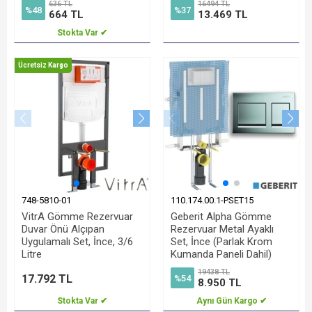
636 TL
16494 TL
%48
%37
664 TL
13.469 TL
Stokta Var ✔
Ücretsiz Kargo
748-5810-01
110.174.00.1-PSET15
VitrA Gömme Rezervuar
Geberit Alpha Gömme
Duvar Önü Alçıpan
Rezervuar Metal Ayaklı
Uygulamalı Set, İnce, 3/6
Set, İnce (Parlak Krom
Litre
Kumanda Paneli Dahil)
19438 TL
17.792 TL
%54
8.950 TL
Stokta Var ✔
Aynı Gün Kargo ✔