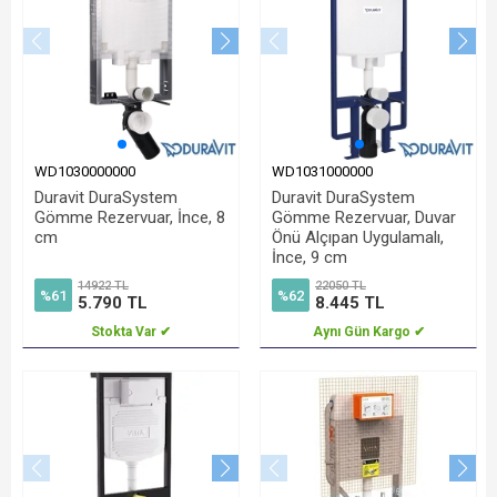
WD1030000000
WD1031000000
Duravit DuraSystem
Duravit DuraSystem
Gömme Rezervuar, İnce, 8
Gömme Rezervuar, Duvar
cm
Önü Alçıpan Uygulamalı,
İnce, 9 cm
14922 TL
22050 TL
%61
%62
5.790 TL
8.445 TL
Stokta Var ✔
Aynı Gün Kargo ✔