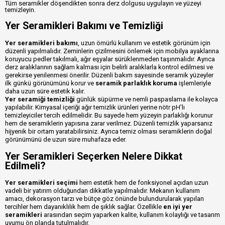
Tüm seramikler döşendikten sonra derz dolgusu uygulayın ve yüzeyi
temizleyin.
Yer Seramikleri Bakımı ve Temizliği
Yer seramikleri bakımı
, uzun ömürlü kullanım ve estetik görünüm için
düzenli yapılmalıdır. Zeminlerin çizilmesini önlemek için mobilya ayaklarına
koruyucu pedler takılmalı, ağır eşyalar sürüklenmeden taşınmalıdır. Ayrıca
derz aralıklarının sağlam kalması için belirli aralıklarla kontrol edilmesi ve
gerekirse yenilenmesi önerilir. Düzenli bakım sayesinde seramik yüzeyler
ilk günkü görünümünü korur ve
seramik parlaklık koruma
işlemleriyle
daha uzun süre estetik kalır.
Yer seramiği temizliği
günlük süpürme ve nemli paspaslama ile kolayca
yapılabilir. Kimyasal içeriği ağır temizlik ürünleri yerine nötr pH’lı
temizleyiciler tercih edilmelidir. Bu sayede hem yüzeyin parlaklığı korunur
hem de seramiklerin yapısına zarar verilmez. Düzenli temizlik yaparsanız
hijyenik bir ortam yaratabilirsiniz. Ayrıca temiz olması seramiklerin doğal
görünümünü de uzun süre muhafaza eder.
Yer Seramikleri Seçerken Nelere Dikkat
Edilmeli?
Yer seramikleri seçimi
hem estetik hem de fonksiyonel açıdan uzun
vadeli bir yatırım olduğundan dikkatle yapılmalıdır. Mekanın kullanım
amacı, dekorasyon tarzı ve bütçe göz önünde bulundurularak yapılan
tercihler hem dayanıklılık hem de şıklık sağlar. Özellikle
en iyi yer
seramikleri
arasından seçim yaparken kalite, kullanım kolaylığı ve tasarım
uyumu ön planda tutulmalıdır.