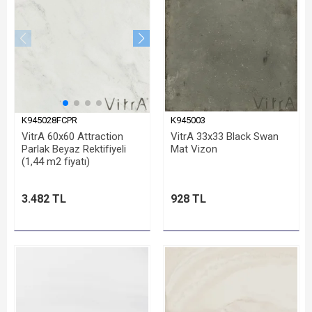
K945028FCPR
K945003
VitrA 60x60 Attraction
VitrA 33x33 Black Swan
Parlak Beyaz Rektifiyeli
Mat Vizon
(1,44 m2 fiyatı)
3.482 TL
928 TL