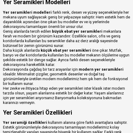
Yer Seramikleri Modelleri
Yer seramikleri modelleri
farklı renk, desen ve yüzey seçenekleriyle her
mekana uyum sağlayacak geniş bir yelpazeye sahiptir. Hem estetik hem de
dayanıklılık açısından öne çıkan bu modeller ev ve iş yerlerinde
dekorasyonu tamamlayan önemli bir unsur olur.
Geniş alanlarda tercih edilen
büyük ebat yer seramikleri
mekanlara
ferah ve modern bir görünüm kazandırır. Özellikle salon, ofis ve geniş
koridorlarda kullanılan bu seramikler daha az derz aralığı sayesinde
bütünsel bir zemin görünümü sunar.
Daha küçük alanlarda
küçük ebat yer seramikleri
öne çıkar. Mutfak,
banyo ve dar koridorlarda kullanılan bu modeller mekanın ölçülerine uygun
şekilde estetik bir denge sağlar. Ayrıca farklı desen seçenekleriyle
dekorasyona hareketlilik katar.
Dekorasyonda çağdaş bir tarz arayanlar için
modern yer seramikleri
idealdir. Minimalist çizgiler, geometrik desenler ve doğal taş
görünümleriyle üretilen modern modellerimiz hem şık hem de fonksiyonel
bir kullanım sunar.
Her zevke ve ihtiyaca hitap eden yer seramikleri ister klasik ister modern
tarzda olsun, yaşam alanlarına estetik bir değer katar. Yaşam alanlarınız
için yer seramikleri arıyorsanız Banyomarka koleksiyonuna bakmadan
kararınızı vermeyin.
Yer Seramikleri Özellikleri
Yer seramiği özellikleri
kullanım alanına göre farklı avantajlara sahiptir.
Estetik görünümleriyle dekorasyonu tamamlayan modellerimiz kolay
temizlenebilir yapıları sayesinde hijyenik bir kullanım sağlar. Farklı renk,