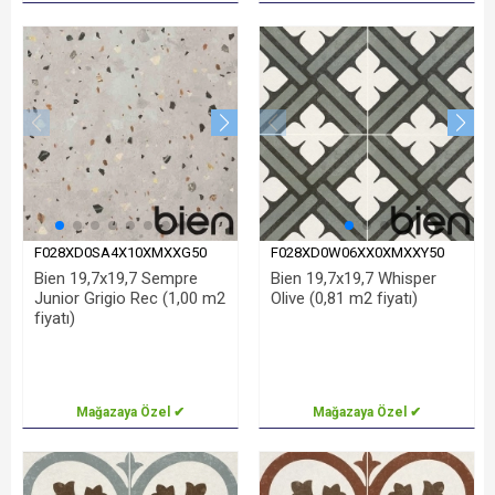
F028XD0SA4X10XMXXG50
F028XD0W06XX0XMXXY50
Bien 19,7x19,7 Sempre
Bien 19,7x19,7 Whisper
Junior Grigio Rec (1,00 m2
Olive (0,81 m2 fiyatı)
fiyatı)
Mağazaya Özel ✔
Mağazaya Özel ✔