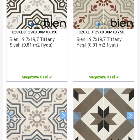
F028XD0T29XX0XMXX050
F028XD0T29XX0XMXXY50
Bien 19,7x19,7 Tiffany
Bien 19,7x19,7 Tiffany
Siyah (0,81 m2 fiyatı)
Yeşil (0,81 m2 fiyatı)
Mağazaya Özel ✔
Mağazaya Özel ✔