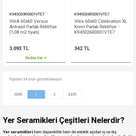
K945030R0001VTE7
K945026R0001VTE7
VitrA 60x60 Versus
Vitra 60x60 Celebration XL
Antrasit Parlak Rektifiye
Krem Parlak Rektifiye -
(1,08 m2 fiyatı)
K945026R0001VTE7
3.093 TL
342 TL
Stokta Var ✔
Toplam 34 ürün görüntüleniyor.
1
2
Yer Seramikleri Çeşitleri Nelerdir?
Yer seramikleri
hem dayanıklılık hem de estetik açıdan iç ve dış