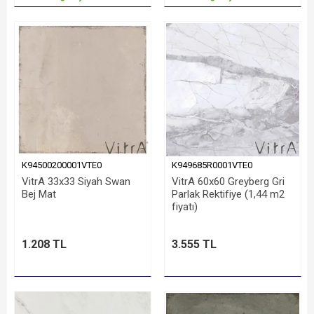
K94500200001VTE0
K949685R0001VTE0
VitrA 33x33 Siyah Swan
VitrA 60x60 Greyberg Gri
Bej Mat
Parlak Rektifiye (1,44 m2
fiyatı)
1.208 TL
3.555 TL