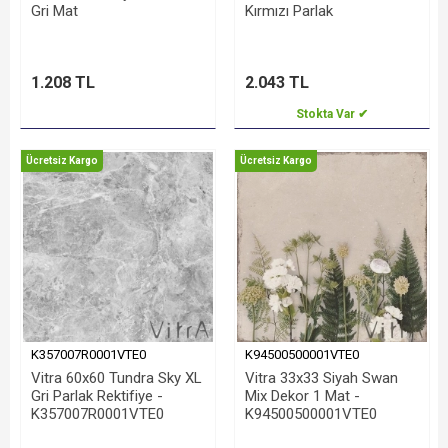
Gri Mat
Kırmızı Parlak
1.208 TL
2.043 TL
Stokta Var ✔
Ücretsiz Kargo
Ücretsiz Kargo
K357007R0001VTE0
K94500500001VTE0
Vitra 60x60 Tundra Sky XL
Vitra 33x33 Siyah Swan
Gri Parlak Rektifiye -
Mix Dekor 1 Mat -
K357007R0001VTE0
K94500500001VTE0