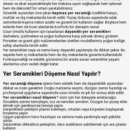
desen ve ebat seçenekleriyle her mekana uyum sağlayarak hem işlevsel
hem de dekoratif bir ortam yaratabilirsiniz.
Güvenlik açısından öne çıkan
kaymaz yer seramiği
özellikle banyo,
mutfak ve dış mekanlarda tercih edilir. Yüzey dokusu sayesinde ıslak
zeminlerde kayma riskini azaltır ve güvenli bir kullanım sağlar. Böylece hem
evlerde hem de ticari alanlarda konforlu bir deneyim sunar.
Uzun ömürlü kullanım için tasarlanan
dayanıklı yer seramikleri
darbelere, çizilmelere ve yoğun kullanıma karşı yüksek direnç gösterir.
Porselen ve granit gibi malzemelerden üretilen modellerimiz yoğun trafiğe
sahip alanlarda tercih edilir.
Yer seramikleri ısıya ve neme karşı dayanıklı yapılarıyla da dikkat çeker. Bu
sayede hem iç mekanlarda hem de dış mekanlarda güvenle kullanılabilir.
Fonksiyonelliği ve estetik görünümü bir arada sunan seramikler yaşam
alanlarına uzun vadeli değer katar.
Yer Seramikleri Döşeme Nasıl Yapılır?
Yer seramiği döşeme
işlemi hem estetik hem de dayanıklılık açısından
dikkat ve özen gerektirir. Doğru malzeme seçimi, düzgün zemin hazırlığı ve
profesyonel uygulama sayesinde uzun ömürlü ve şık bir sonuç elde edilir.
Yer seramikleri nasıl döşenir
? sizin için her detayıyla anlatacağız;
Öncelikle zemini temizleyin, toz ve nemden arındırın. Düzgün bir yüzey elde
etmek için gerekiyorsa tesviye yapın.
Seramiklerin yerleşim planını belirleyin, ortadan veya köşeden başlayarak
hizalama yapın.
Uygun yapıştırıcı harcı hazırlayın ve zemine mala yardımıyla eşit şekilde
sürün.
Seramikleri dikkatlice yerleştirin, derz aralıklarını sabitlemek için ara çıtaları
kullanın.