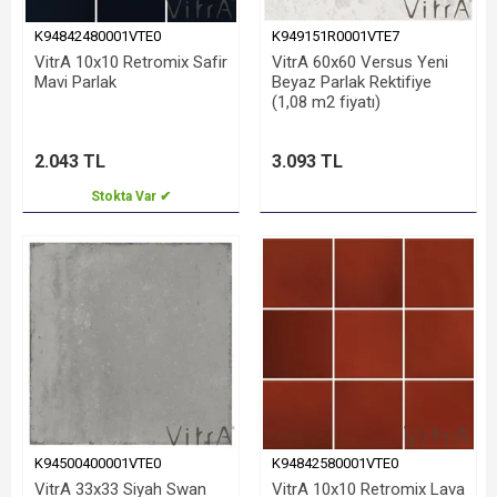
K94842480001VTE0
K949151R0001VTE7
VitrA 10x10 Retromix Safir
VitrA 60x60 Versus Yeni
Mavi Parlak
Beyaz Parlak Rektifiye
(1,08 m2 fiyatı)
2.043 TL
3.093 TL
Stokta Var ✔
K94500400001VTE0
K94842580001VTE0
VitrA 33x33 Siyah Swan
VitrA 10x10 Retromix Lava