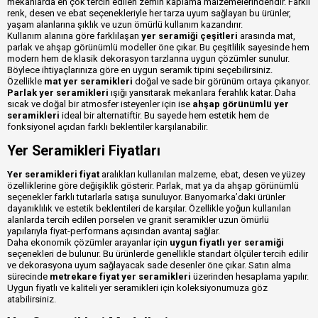
mekanlarda en çok tercih edilen zemin kaplama malzemelerindendir. Farklı
renk, desen ve ebat seçenekleriyle her tarza uyum sağlayan bu ürünler,
yaşam alanlarına şıklık ve uzun ömürlü kullanım kazandırır.
Kullanım alanına göre farklılaşan
yer seramiği çeşitleri
arasında mat,
parlak ve ahşap görünümlü modeller öne çıkar. Bu çeşitlilik sayesinde hem
modern hem de klasik dekorasyon tarzlarına uygun çözümler sunulur.
Böylece ihtiyaçlarınıza göre en uygun seramik tipini seçebilirsiniz.
Özellikle
mat yer seramikleri
doğal ve sade bir görünüm ortaya çıkarıyor.
Parlak yer seramikleri
ışığı yansıtarak mekanlara ferahlık katar. Daha
sıcak ve doğal bir atmosfer isteyenler için ise
ahşap görünümlü yer
seramikleri
ideal bir alternatiftir. Bu sayede hem estetik hem de
fonksiyonel açıdan farklı beklentiler karşılanabilir.
Yer Seramikleri Fiyatları
Yer seramikleri fiyat
aralıkları kullanılan malzeme, ebat, desen ve yüzey
özelliklerine göre değişiklik gösterir. Parlak, mat ya da ahşap görünümlü
seçenekler farklı tutarlarla satışa sunuluyor. Banyomarka’daki ürünler
dayanıklılık ve estetik beklentileri de karşılar. Özellikle yoğun kullanılan
alanlarda tercih edilen porselen ve granit seramikler uzun ömürlü
yapılarıyla fiyat-performans açısından avantaj sağlar.
Daha ekonomik çözümler arayanlar için
uygun fiyatlı yer seramiği
seçenekleri de bulunur. Bu ürünlerde genellikle standart ölçüler tercih edilir
ve dekorasyona uyum sağlayacak sade desenler öne çıkar. Satın alma
sürecinde
metrekare fiyat yer seramikleri
üzerinden hesaplama yapılır.
Uygun fiyatlı ve kaliteli yer seramikleri için koleksiyonumuza göz
atabilirsiniz.