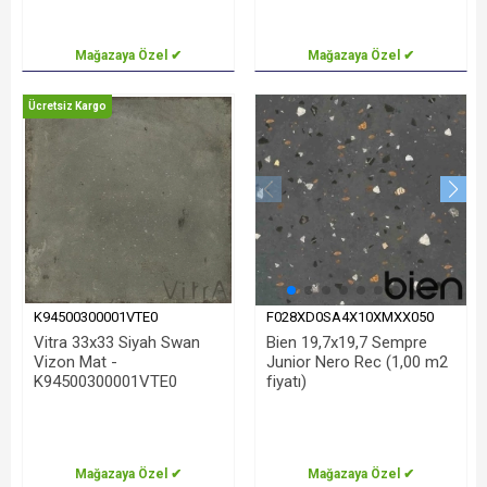
Mağazaya Özel ✔
Mağazaya Özel ✔
Ücretsiz Kargo
K94500300001VTE0
F028XD0SA4X10XMXX050
Vitra 33x33 Siyah Swan
Bien 19,7x19,7 Sempre
Vizon Mat -
Junior Nero Rec (1,00 m2
K94500300001VTE0
fiyatı)
Mağazaya Özel ✔
Mağazaya Özel ✔