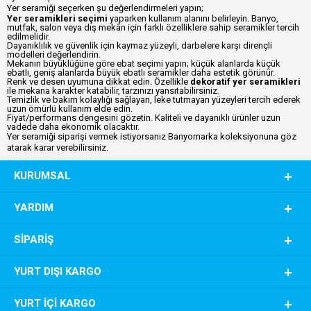
Yer seramiği seçerken şu değerlendirmeleri yapın;
Yer seramikleri seçimi
yaparken kullanım alanını belirleyin. Banyo,
mutfak, salon veya dış mekân için farklı özelliklere sahip seramikler tercih
edilmelidir.
Dayanıklılık ve güvenlik için kaymaz yüzeyli, darbelere karşı dirençli
modelleri değerlendirin.
Mekanın büyüklüğüne göre ebat seçimi yapın; küçük alanlarda küçük
ebatlı, geniş alanlarda büyük ebatlı seramikler daha estetik görünür.
Renk ve desen uyumuna dikkat edin. Özellikle
dekoratif yer seramikleri
ile mekana karakter katabilir, tarzınızı yansıtabilirsiniz.
Temizlik ve bakım kolaylığı sağlayan, leke tutmayan yüzeyleri tercih ederek
uzun ömürlü kullanım elde edin.
Fiyat/performans dengesini gözetin. Kaliteli ve dayanıklı ürünler uzun
vadede daha ekonomik olacaktır.
Yer seramiği siparişi vermek istiyorsanız Banyomarka koleksiyonuna göz
atarak karar verebilirsiniz.
KURUMSAL
YARDIM
SIPARIŞ
YURT DIŞI KARGO
YURT İÇI KARGO