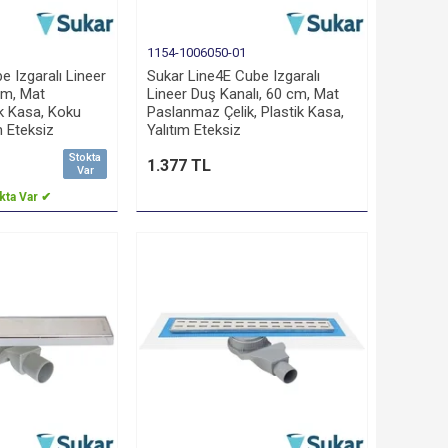
1154-1006050-01
e Izgaralı Lineer
Sukar Line4E Cube Izgaralı
cm, Mat
Lineer Duş Kanalı, 60 cm, Mat
k Kasa, Koku
Paslanmaz Çelik, Plastik Kasa,
ım Eteksiz
Yalıtım Eteksiz
Stokta
1.377 TL
Var
kta Var ✔