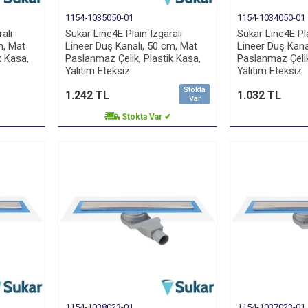
1154-1035050-01
1154-1034050-01
alı
Sukar Line4E Plain Izgaralı
Sukar Line4E Pla
m, Mat
Lineer Duş Kanalı, 50 cm, Mat
Lineer Duş Kana
k Kasa,
Paslanmaz Çelik, Plastik Kasa,
Paslanmaz Çelik
Yalıtım Eteksiz
Yalıtım Eteksiz
Stokta
1.242 TL
1.032 TL
Var
Stokta Var ✔
1154-1038023-01
1154-1037023-01