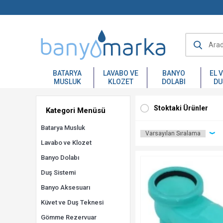
BATARYA
LAVABO VE
BANYO
EL 
MUSLUK
KLOZET
DOLABI
DU
Stoktaki Ürünler
Kategori Menüsü
Batarya Musluk
Lavabo ve Klozet
Banyo Dolabı
Duş Sistemi
Banyo Aksesuarı
Küvet ve Duş Teknesi
Gömme Rezervuar