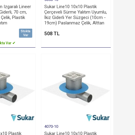
n Izgaralı Lineer
Sukar Line10 10x10 Plastik
Giderli, 70 cm,
Çerçeveli Sürme Yalıtım Uyumlu,
elik, Plastik
İkiz Giderli Yer Süzgeci (10cm -
ıtım
19cm) Paslanmaz Çelik, Alttan
50 Çıkışlı
Stokta
508 TL
Var
kta Var ✔
4070-10
x10 Plastik
Sukar Line10 10x10 Plastik