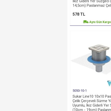
İkiz Giderli Yer Süzgeci
14,5cm) Paslanmaz Çeli
Yandan 50 Çıkışlı
578 TL
Aynı Gün Karg
5050-10-1
Sukar Line10 10x10 Pa
Çelik Çerçeveli Sürme Ya
Uyumlu, İkiz Giderli Yer
(10cm - 19cm) Paslan