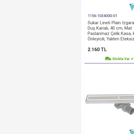
1156-1034000-01
Sukar Line6 Plain Izgara
Duş Kanalı, 40 cm, Mat
Paslanmaz Çelik Kasa,
Önleyicili, Yalıtım Eteksi
2.160 TL
Stokta Var ✔