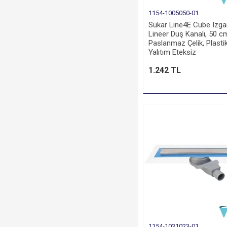
1154-1005050-01
Sukar Line4E Cube Izgar
Lineer Duş Kanalı, 50 c
Paslanmaz Çelik, Plasti
Yalıtım Eteksiz
1.242 TL
1154-1031023-01