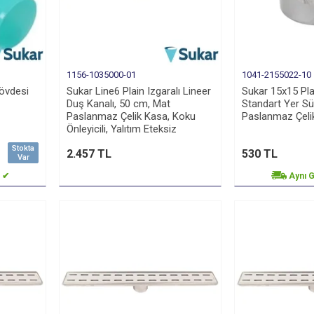
1156-1035000-01
1041-2155022-10
Gövdesi
Sukar Line6 Plain Izgaralı Lineer
Sukar 15x15 Pla
Duş Kanalı, 50 cm, Mat
Standart Yer Sü
Paslanmaz Çelik Kasa, Koku
Paslanmaz Çelik
Önleyicili, Yalıtım Eteksiz
Stokta
2.457 TL
530 TL
Var
o ✔
Aynı 