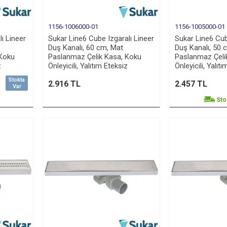
1156-1006000-01
1156-1005000-01
lı Lineer
Sukar Line6 Cube Izgaralı Lineer
Sukar Line6 Cub
Duş Kanalı, 60 cm, Mat
Duş Kanalı, 50 
 Koku
Paslanmaz Çelik Kasa, Koku
Paslanmaz Çeli
z
Önleyicili, Yalıtım Eteksiz
Önleyicili, Yalıt
Stokta
2.916 TL
2.457 TL
Var
Sto