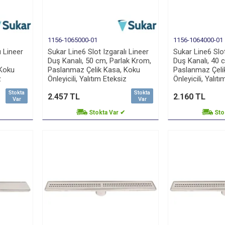
1156-1065000-01
1156-1064000-01
ı Lineer
Sukar Line6 Slot Izgaralı Lineer
Sukar Line6 Slot
Duş Kanalı, 50 cm, Parlak Krom,
Duş Kanalı, 40 
 Koku
Paslanmaz Çelik Kasa, Koku
Paslanmaz Çeli
z
Önleyicili, Yalıtım Eteksiz
Önleyicili, Yalıt
Stokta
Stokta
2.457 TL
2.160 TL
Var
Var
Stokta Var ✔
Sto