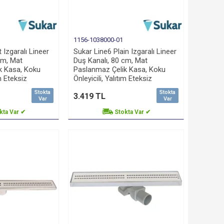
1156-1038000-01
 Izgaralı Lineer
Sukar Line6 Plain Izgaralı Lineer
cm, Mat
Duş Kanalı, 80 cm, Mat
k Kasa, Koku
Paslanmaz Çelik Kasa, Koku
ım Eteksiz
Önleyicili, Yalıtım Eteksiz
Stokta
Stokta
3.419 TL
Var
Var
kta Var ✔
Stokta Var ✔