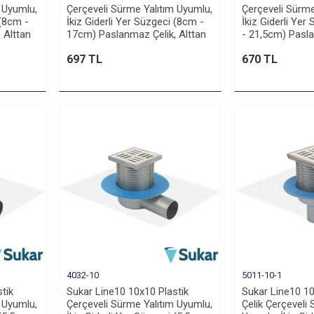
 Uyumlu,
Çerçeveli Sürme Yalıtım Uyumlu,
Çerçeveli Sürme
 (8cm -
İkiz Giderli Yer Süzgeci (8cm -
İkiz Giderli Yer
 Alttan
17cm) Paslanmaz Çelik, Alttan
- 21,5cm) Pasla
100 Çıkışlı
Yandan 100 Çıkı
697 TL
670 TL
4032-10
5011-10-1
tik
Sukar Line10 10x10 Plastik
Sukar Line10 1
 Uyumlu,
Çerçeveli Sürme Yalıtım Uyumlu,
Çelik Çerçeveli