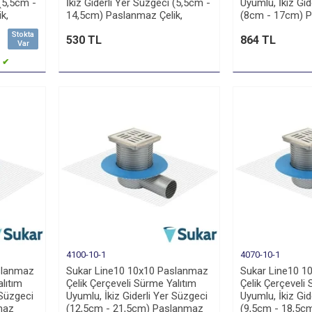
 (5,5cm -
İkiz Giderli Yer Süzgeci (5,5cm -
Uyumlu, İkiz Gid
k,
14,5cm) Paslanmaz Çelik,
(8cm - 17cm) P
Yandan 32 Çıkışlı
Alttan 100 Çıkışl
Stokta
530 TL
864 TL
Var
o ✔
4100-10-1
4070-10-1
slanmaz
Sukar Line10 10x10 Paslanmaz
Sukar Line10 1
lıtım
Çelik Çerçeveli Sürme Yalıtım
Çelik Çerçeveli
 Süzgeci
Uyumlu, İkiz Giderli Yer Süzgeci
Uyumlu, İkiz Gid
maz
(12,5cm - 21,5cm) Paslanmaz
(9,5cm - 18,5c