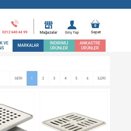
0
0212 640 44 99
Sepet
Mağazalar
Giriş Yap
K VE
İNDIRIMLI
ANKASTRE
MARKALAR
NS
ÜRÜNLER
ÜRÜNLER
1
2
3
4
5
6