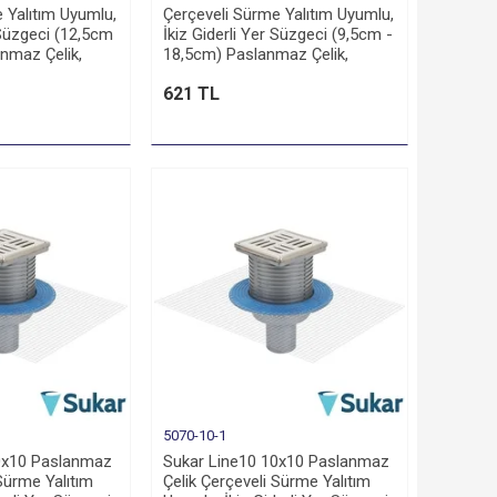
 Yalıtım Uyumlu,
Çerçeveli Sürme Yalıtım Uyumlu,
 Süzgeci (12,5cm
İkiz Giderli Yer Süzgeci (9,5cm -
nmaz Çelik,
18,5cm) Paslanmaz Çelik,
şlı
Yandan 70 Çıkışlı
621 TL
5070-10-1
0x10 Paslanmaz
Sukar Line10 10x10 Paslanmaz
 Sürme Yalıtım
Çelik Çerçeveli Sürme Yalıtım