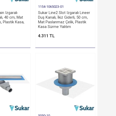
1154-1065023-01
in Izgaralı
Sukar Line2 Slot Izgaralı Lineer
lı, 40 cm, Mat
Duş Kanalı, İkiz Giderli, 50 cm,
, Plastik Kasa,
Mat Paslanmaz Çelik, Plastik
Kasa Sürme Yalıtım
4.311 TL
5050-10