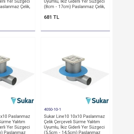
erli Yer Süzgeci
Uyumlu, İkiz Giderli Yer Süzgeci
aslanmaz Çelik,
(8cm - 17cm) Paslanmaz Çelik,
ı
Alttan 70 Çıkışlı
681 TL
4050-10-1
0x10 Paslanmaz
Sukar Line10 10x10 Paslanmaz
 Sürme Yalıtım
Çelik Çerçeveli Sürme Yalıtım
erli Yer Süzgeci
Uyumlu, İkiz Giderli Yer Süzgeci
m) Paslanmaz
(5,5cm - 14,5cm) Paslanmaz