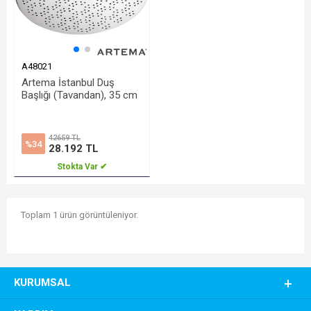
A48021
Artema İstanbul Duş
Başlığı (Tavandan), 35 cm
42659 TL
%34
28.192 TL
Stokta Var ✔
Toplam 1 ürün görüntüleniyor.
KURUMSAL