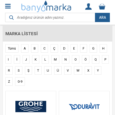
ARA
MARKA LISTESI
Tümü
A
B
C
Ç
D
E
F
G
H
I
İ
J
K
L
M
N
O
Ö
Q
P
R
S
Ş
T
U
Ü
V
W
X
Y
Z
0-9