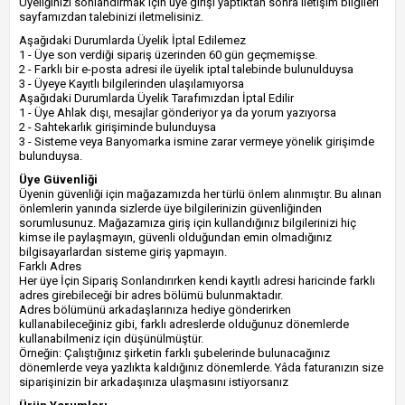
Üyeliğinizi sonlandırmak için üye girişi yaptıktan sonra iletişim bilgileri
sayfamızdan talebinizi iletmelisiniz.
Aşağıdaki Durumlarda Üyelik İptal Edilemez
1 - Üye son verdiği sipariş üzerinden 60 gün geçmemişse.
2 - Farklı bir e-posta adresi ile üyelik iptal talebinde bulunulduysa
3 - Üyeye Kayıtlı bilgilerinden ulaşılamıyorsa
Aşağıdaki Durumlarda Üyelik Tarafımızdan İptal Edilir
1 - Üye Ahlak dışı, mesajlar gönderiyor ya da yorum yazıyorsa
2 - Sahtekarlık girişiminde bulunduysa
3 - Sisteme veya Banyomarka ismine zarar vermeye yönelik girişimde
bulunduysa.
Üye Güvenliği
Üyenin güvenliği için mağazamızda her türlü önlem alınmıştır. Bu alınan
önlemlerin yanında sizlerde üye bilgilerinizin güvenliğinden
sorumlusunuz. Mağazamıza giriş için kullandığınız bilgilerinizi hiç
kimse ile paylaşmayın, güvenli olduğundan emin olmadığınız
bilgisayarlardan sisteme giriş yapmayın.
Farklı Adres
Her üye İçin Sipariş Sonlandırırken kendi kayıtlı adresi haricinde farklı
adres girebileceği bir adres bölümü bulunmaktadır.
Adres bölümünü arkadaşlarınıza hediye gönderirken
kullanabileceğiniz gibi, farklı adreslerde olduğunuz dönemlerde
kullanabilmeniz için düşünülmüştür.
Örneğin: Çalıştığınız şirketin farklı şubelerinde bulunacağınız
dönemlerde veya yazlıkta kaldığınız dönemlerde. Yâda faturanızın size
siparişinizin bir arkadaşınıza ulaşmasını istiyorsanız