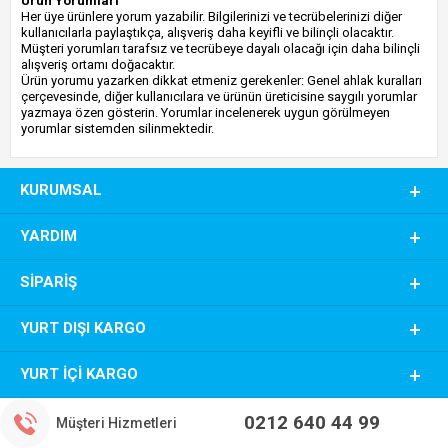
Ürün Yorumları
Her üye ürünlere yorum yazabilir. Bilgilerinizi ve tecrübelerinizi diğer
kullanıcılarla paylaştıkça, alışveriş daha keyifli ve bilinçli olacaktır.
Müşteri yorumları tarafsız ve tecrübeye dayalı olacağı için daha bilinçli
alışveriş ortamı doğacaktır.
Ürün yorumu yazarken dikkat etmeniz gerekenler: Genel ahlak kuralları
çerçevesinde, diğer kullanıcılara ve ürünün üreticisine saygılı yorumlar
yazmaya özen gösterin. Yorumlar incelenerek uygun görülmeyen
yorumlar sistemden silinmektedir.
KURUMSAL
YARDIM
SIPARIŞ
YURT DIŞI KARGO
YURT İÇI KARGO
0212 640 44 99
Müşteri Hizmetleri