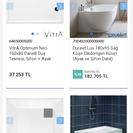
64650005000
700432000000000
VitrA Optimum Neo
Duravit Luv 180x95 Sağ
160x80 Panelli Duş
Köşe Dikdörtgen Küvet
Teknesi, Sifon + Ayak
(Ayak ve Sifon Dahil)
359706 TL
37.253 TL
%49
182.705 TL