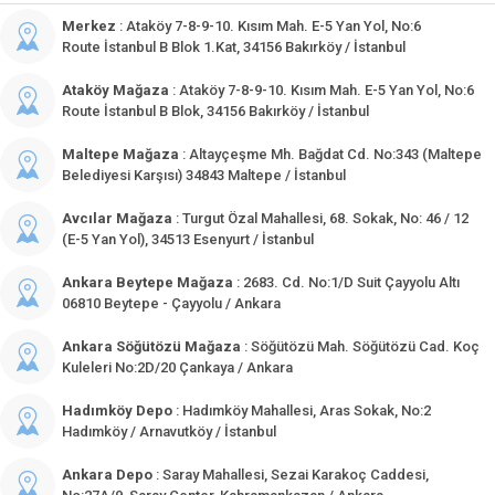
Merkez
: Ataköy 7-8-9-10. Kısım Mah. E-5 Yan Yol, No:6
Route İstanbul B Blok 1.Kat, 34156 Bakırköy / İstanbul
Ataköy Mağaza
: Ataköy 7-8-9-10. Kısım Mah. E-5 Yan Yol, No:6
Route İstanbul B Blok, 34156 Bakırköy / İstanbul
Maltepe Mağaza
: Altayçeşme Mh. Bağdat Cd. No:343 (Maltepe
Belediyesi Karşısı) 34843 Maltepe / İstanbul
Avcılar Mağaza
: Turgut Özal Mahallesi, 68. Sokak, No: 46 / 12
(E-5 Yan Yol), 34513 Esenyurt / İstanbul
Ankara Beytepe Mağaza
: 2683. Cd. No:1/D Suit Çayyolu Altı
06810 Beytepe - Çayyolu / Ankara
Ankara Söğütözü Mağaza
: Söğütözü Mah. Söğütözü Cad. Koç
Kuleleri No:2D/20 Çankaya / Ankara
Hadımköy Depo
: Hadımköy Mahallesi, Aras Sokak, No:2
Hadımköy / Arnavutköy / İstanbul
Ankara Depo
: Saray Mahallesi, Sezai Karakoç Caddesi,