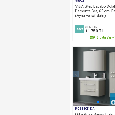
58902
VitrA Step Lavabo Dola
Demonte Set, 65 cm, B
(Ayna ve raf dahil)
31471 TL
%59
11.750 TL
Stokta Var ✔
ROSE80K-DA
Orka Rose Banyo Dolabı