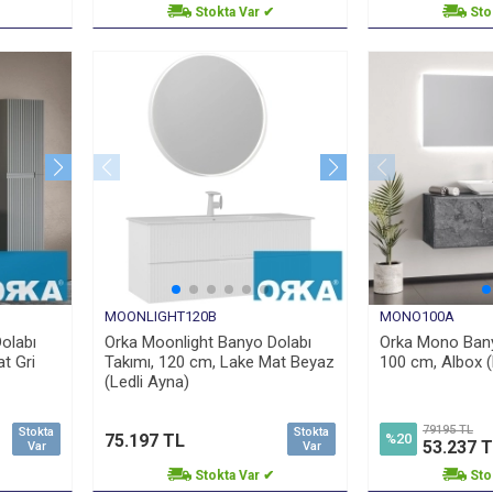
Stokta Var ✔
Sto
MOONLIGHT120B
MONO100A
olabı
Orka Moonlight Banyo Dolabı
Orka Mono Bany
t Gri
Takımı, 120 cm, Lake Mat Beyaz
100 cm, Albox (
(Ledli Ayna)
79195 TL
Stokta
Stokta
75.197 TL
%20
53.237 
Var
Var
Stokta Var ✔
Sto