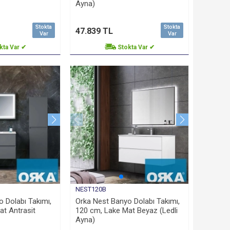
Ayna)
Stokta
Stokta
47.839 TL
Var
Var
kta Var ✔
Stokta Var ✔
NEST120B
 Dolabı Takımı,
Orka Nest Banyo Dolabı Takımı,
at Antrasit
120 cm, Lake Mat Beyaz (Ledli
Ayna)