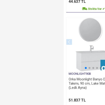
44.637 TL
Stokta Var ✔
MOONLIGHT90B
Orka Moonlight Banyo D
Takımı, 90 cm, Lake Ma
(Ledli Ayna)
51.837 TL