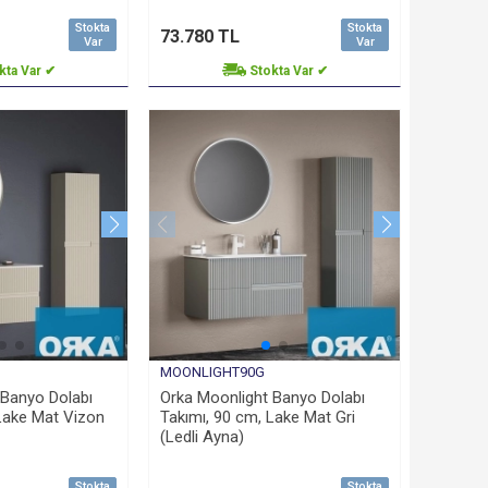
Stokta
Stokta
73.780 TL
Var
Var
kta Var ✔
Stokta Var ✔
MOONLIGHT90G
 Banyo Dolabı
Orka Moonlight Banyo Dolabı
Lake Mat Vizon
Takımı, 90 cm, Lake Mat Gri
(Ledli Ayna)
Stokta
Stokta