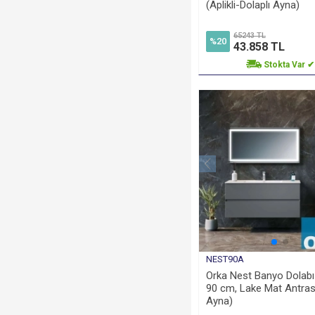
(Aplikli-Dolaplı Ayna)
65243 TL
%20
43.858 TL
Stokta Var ✔
NEST90A
Orka Nest Banyo Dolabı
90 cm, Lake Mat Antrasi
Ayna)