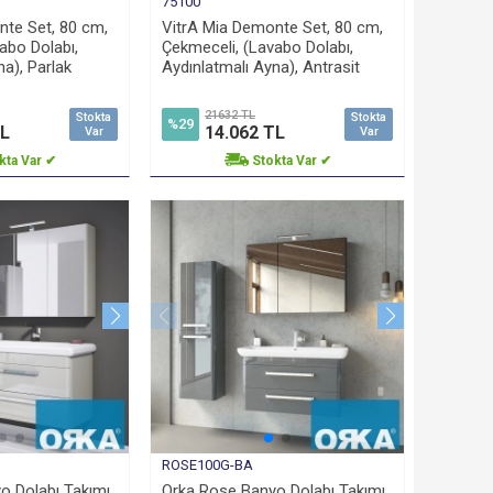
75100
nte Set, 80 cm,
VitrA Mia Demonte Set, 80 cm,
abo Dolabı,
Çekmeceli, (Lavabo Dolabı,
na), Parlak
Aydınlatmalı Ayna), Antrasit
21632 TL
Stokta
Stokta
%29
TL
14.062 TL
Var
Var
kta Var ✔
Stokta Var ✔
ROSE100G-BA
 Dolabı Takımı,
Orka Rose Banyo Dolabı Takımı,