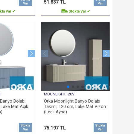
51.837 TL
Var
Var
kta Var ✔
Stokta Var ✔
M
MOONLIGHT120V
 Banyo Dolabı
Orka Moonlight Banyo Dolabı
 Lake Mat Açık
Takımı, 120 cm, Lake Mat Vizon
a)
(Ledli Ayna)
Stokta
Stokta
75.197 TL
Var
Var