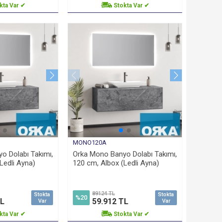
kta Var ✔
Stokta Var ✔
MONO120A
o Dolabı Takımı,
Orka Mono Banyo Dolabı Takımı,
Ledli Ayna)
120 cm, Albox (Ledli Ayna)
89124 TL
Stokta
Stokta
%20
TL
59.912 TL
Var
Var
kta Var ✔
Stokta Var ✔