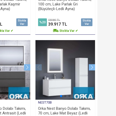
arlak Kaşmir
100 cm, Lake Parlak Gri
i Ayna)
(Büyüteçli-Ledli Ayna)
59380 TL
Stokta
Stokta
%20
TL
39.917 TL
Var
Var
kta Var ✔
Stokta Var ✔
NEST70B
 Dolabı Takımı,
Orka Nest Banyo Dolabı Takımı,
 Antrasit (Ledli
70 cm, Lake Mat Beyaz (Ledli