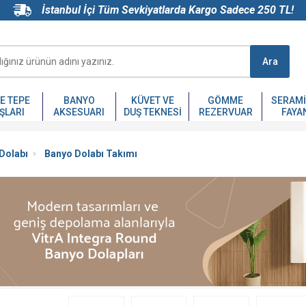
İstanbul İçi Tüm Sevkiyatlarda Kargo Sadece 250 TL!
Ara
VE TEPE
BANYO
KÜVET VE
GÖMME
SERAMI
ŞLARI
AKSESUARI
DUŞ TEKNESI
REZERVUAR
FAYA
Dolabı
Banyo Dolabı Takımı