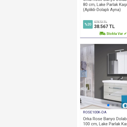
80 cm, Lake Parlak Kaş
(Aplikli-Dolaplı Ayna)
57372 TL
%20
38.567 TL
Stokta Var ✔
ROSE100K-DA
Orka Rose Banyo Dolabı
100 cm, Lake Parlak Ka