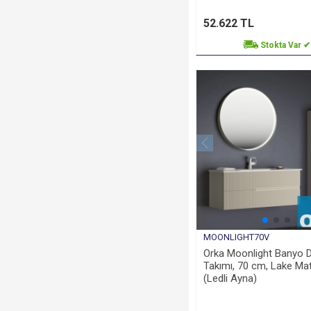
52.622 TL
Stokta Var ✔
MOONLIGHT70V
Orka Moonlight Banyo D
Takımı, 70 cm, Lake Ma
(Ledli Ayna)