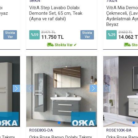
58904
75024
bı
VitrA Step Lavabo Dolabı
VitrA Mia Demo
eyaz
Demonte Set, 65 cm, Teak
Çekmeceli, (Lav
(Ayna ve raf dahil)
Aydınlatmalı Ay
Beyaz
31471 TL
21632 TL
Stokta
Stokta
%59
%29
11.750 TL
14.062 
Var
Var
Stokta Var ✔
Sto
ROSE80G-DA
ROSE100K-BA
 Takımı,
Orka Rose Banyo Dolabı Takımı,
Orka Rose Banyo