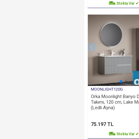
Stokta Var ✔
MOONLIGHT120G
Orka Moonlight Banyo D
Takımı, 120 cm, Lake Ma
(Ledli Ayna)
75.197 TL
Stokta Var ✔