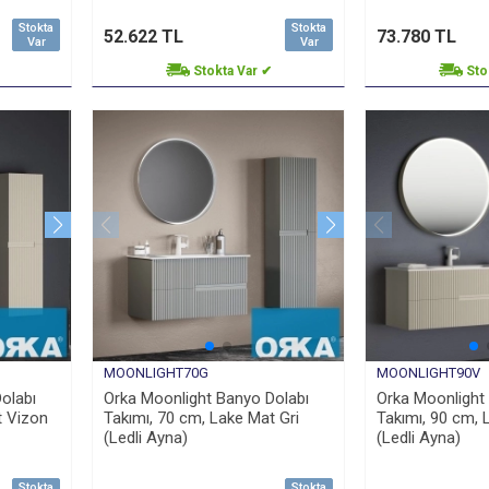
Stokta
Stokta
52.622 TL
73.780 TL
Var
Var
Stokta Var ✔
Sto
MOONLIGHT70G
MOONLIGHT90V
olabı
Orka Moonlight Banyo Dolabı
Orka Moonlight
t Vizon
Takımı, 70 cm, Lake Mat Gri
Takımı, 90 cm, 
(Ledli Ayna)
(Ledli Ayna)
Stokta
Stokta