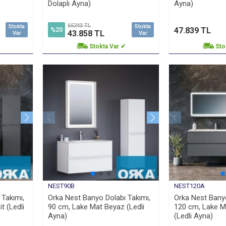
Dolaplı Ayna)
Ayna)
65243 TL
Stokta
Stokta
47.839 TL
%20
43.858 TL
Var
Var
Stokta Var ✔
Sto
NEST90B
NEST120A
 Takımı,
Orka Nest Banyo Dolabı Takımı,
Orka Nest Banyo
t (Ledli
90 cm, Lake Mat Beyaz (Ledli
120 cm, Lake M
Ayna)
(Ledli Ayna)