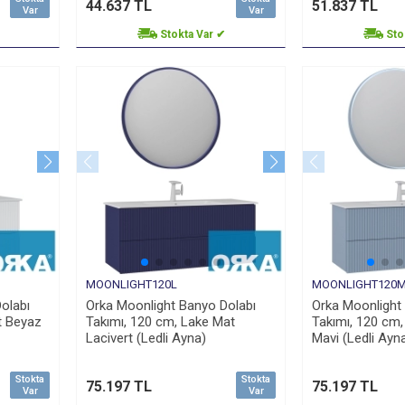
44.637 TL
51.837 TL
Var
Var
Stokta Var ✔
Sto
MOONLIGHT120L
MOONLIGHT120
olabı
Orka Moonlight Banyo Dolabı
Orka Moonlight
t Beyaz
Takımı, 120 cm, Lake Mat
Takımı, 120 cm,
Lacivert (Ledli Ayna)
Mavi (Ledli Ayn
Stokta
Stokta
75.197 TL
75.197 TL
Var
Var