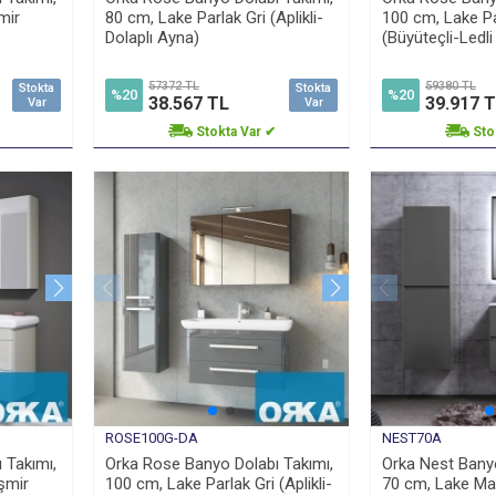
mir
80 cm, Lake Parlak Gri (Aplikli-
100 cm, Lake P
Dolaplı Ayna)
(Büyüteçli-Ledl
57372 TL
59380 TL
Stokta
Stokta
%20
%20
38.567 TL
39.917 
Var
Var
Stokta Var ✔
Sto
ROSE100G-DA
NEST70A
 Takımı,
Orka Rose Banyo Dolabı Takımı,
Orka Nest Banyo
şmir
100 cm, Lake Parlak Gri (Aplikli-
70 cm, Lake Mat