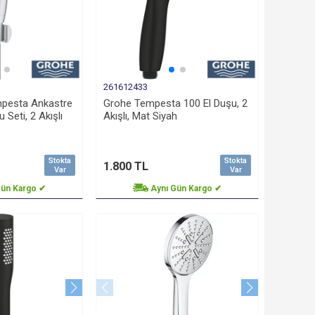
261612433
pesta Ankastre
Grohe Tempesta 100 El Duşu, 2
u Seti, 2 Akışlı
Akışlı, Mat Siyah
Stokta
Stokta
1.800 TL
Var
Var
Gün Kargo ✔
Aynı Gün Kargo ✔