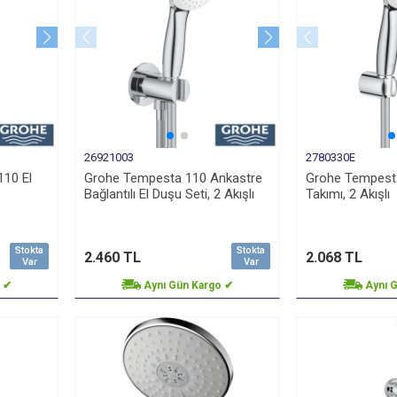
26921003
2780330E
10 El
Grohe Tempesta 110 Ankastre
Grohe Tempesta
Bağlantılı El Duşu Seti, 2 Akışlı
Takımı, 2 Akışlı
Stokta
Stokta
2.460 TL
2.068 TL
Var
Var
o ✔
Aynı Gün Kargo ✔
Aynı 