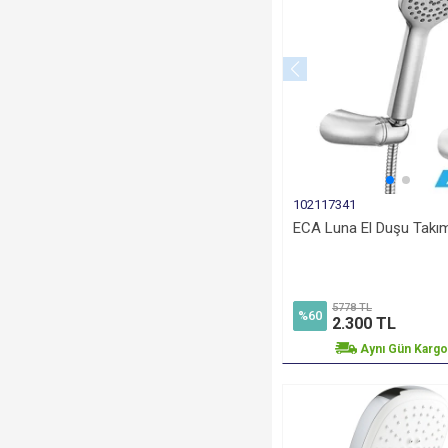
102117341
ECA Luna El Duşu Takım
5778 TL
%60
2.300 TL
Aynı Gün Karg