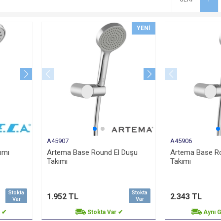
YENI
A45907
A45906
ımı
Artema Base Round El Duşu
Artema Base Ro
Takımı
Takımı
Stokta
Stokta
1.952 TL
2.343 TL
Var
Var
o ✔
Stokta Var ✔
Aynı 