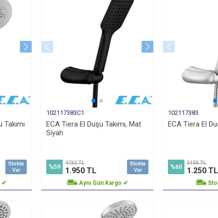
102117383C1
102117383
u Takımı
ECA Tiera El Duşu Takımı, Mat
ECA Tiera El Du
Siyah
4732 TL
3155 TL
Stokta
Stokta
%59
%60
1.950 TL
1.250 TL
Var
Var
o ✔
Aynı Gün Kargo ✔
Sto