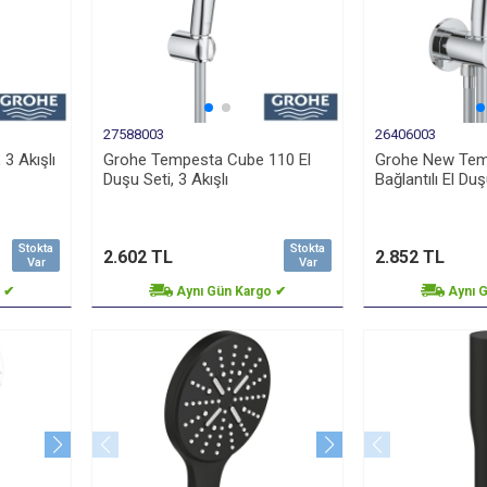
27588003
26406003
3 Akışlı
Grohe Tempesta Cube 110 El
Grohe New Tem
Duşu Seti, 3 Akışlı
Bağlantılı El Duş
Stokta
Stokta
2.602 TL
2.852 TL
Var
Var
o ✔
Aynı Gün Kargo ✔
Aynı 