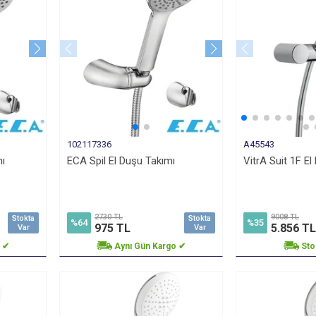
102117336
A45543
ı
ECA Spil El Duşu Takımı
VitrA Suit 1F El
2730 TL
9008 TL
Stokta
Stokta
%64
%35
975 TL
5.856 TL
Var
Var
o ✔
Aynı Gün Kargo ✔
Sto