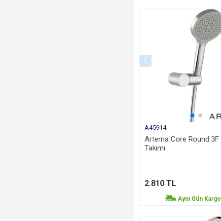
A45914
Artema Core Round 3F 
Takımı
2.810 TL
Aynı Gün Karg