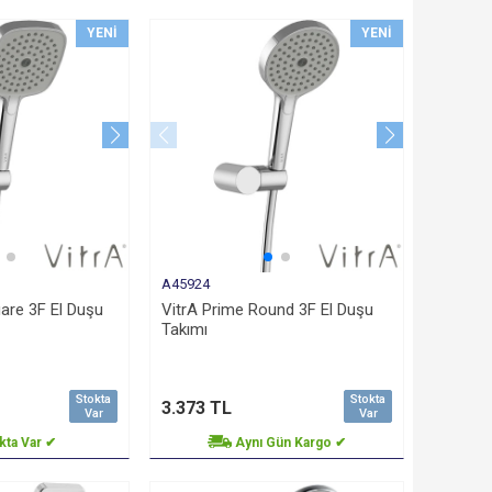
YENI
YENI
A45924
are 3F El Duşu
VitrA Prime Round 3F El Duşu
Takımı
Stokta
Stokta
3.373 TL
Var
Var
kta Var ✔
Aynı Gün Kargo ✔