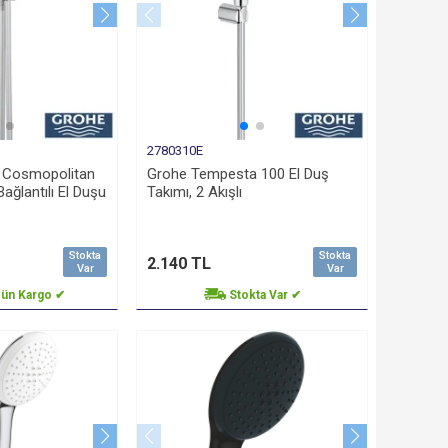
2780310E
 Cosmopolitan
Grohe Tempesta 100 El Duş
ağlantılı El Duşu
Takımı, 2 Akışlı
Stokta
Stokta
2.140 TL
Var
Var
Gün Kargo ✔
Stokta Var ✔