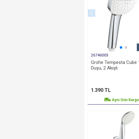
26746003
Grohe Tempesta Cube 1
Duşu, 2 Akışlı
1.390 TL
Aynı Gün Karg