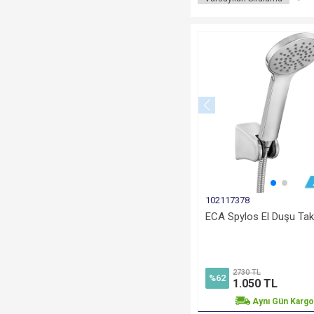
102117378
ECA Spylos El Duşu Tak
2730 TL
%62
1.050 TL
Aynı Gün Karg