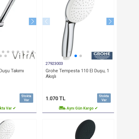
27923003
 Duşu Takımı
Grohe Tempesta 110 El Duşu, 1
Akışlı
Stokta
Stokta
1.070 TL
Var
Var
kta Var ✔
Aynı Gün Kargo ✔