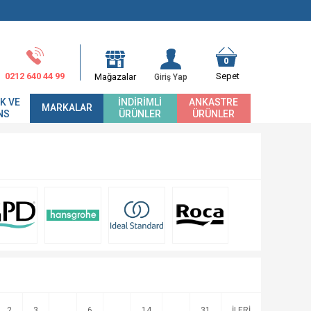
0
0212 640 44 99
Sepet
Mağazalar
Giriş Yap
K VE
İNDIRIMLI
ANKASTRE
MARKALAR
NS
ÜRÜNLER
ÜRÜNLER
2
3
...
6
...
14
...
31