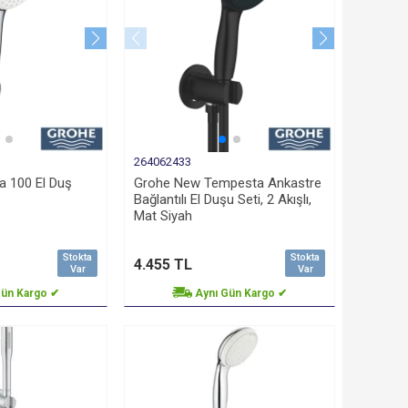
264062433
 100 El Duş
Grohe New Tempesta Ankastre
Bağlantılı El Duşu Seti, 2 Akışlı,
Mat Siyah
Stokta
Stokta
4.455 TL
Var
Var
Gün Kargo ✔
Aynı Gün Kargo ✔