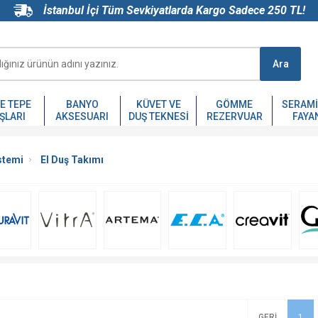
İstanbul İçi Tüm Sevkiyatlarda Kargo Sadece 250 TL!
Ara
VE TEPE
BANYO
KÜVET VE
GÖMME
SERAMI
ŞLARI
AKSESUARI
DUŞ TEKNESI
REZERVUAR
FAYA
stemi
El Duş Takımı
1