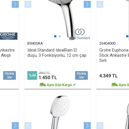
B9405AA
26404000
nkastre
Ideal Standard IdealRain El
Grohe Euphoria
 Akışlı
duşu, 3 Fonksiyonlu, 12 cm çap
Stick Ankastre B
Seti
2862 TL
Stokta
Stokta
4.349 TL
%49
1.450 TL
Var
Var
Aynı Gün Kargo ✔
Aynı 