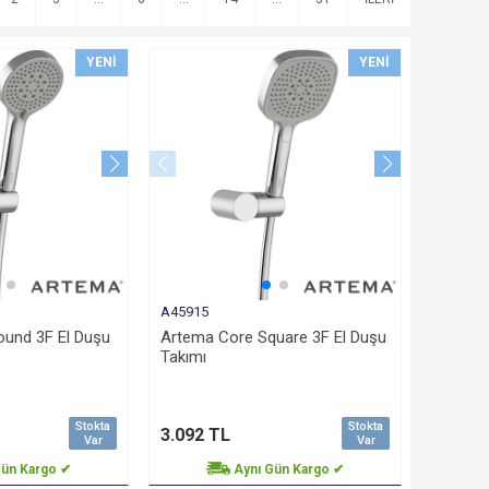
YENI
YENI
A45915
und 3F El Duşu
Artema Core Square 3F El Duşu
Takımı
Stokta
Stokta
3.092 TL
Var
Var
Gün Kargo ✔
Aynı Gün Kargo ✔