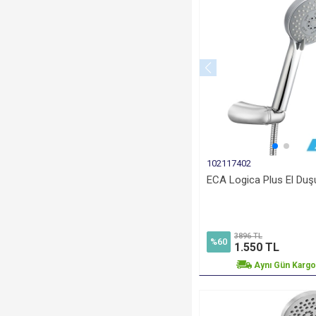
102117402
ECA Logica Plus El Duş
3896 TL
%60
1.550 TL
Aynı Gün Karg