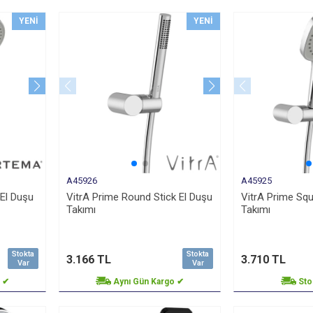
YENI
YENI
A45926
A45925
El Duşu
VitrA Prime Round Stick El Duşu
VitrA Prime Squ
Takımı
Takımı
Stokta
Stokta
3.166 TL
3.710 TL
Var
Var
o ✔
Aynı Gün Kargo ✔
Sto