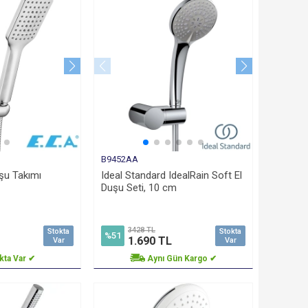
B9452AA
şu Takımı
Ideal Standard IdealRain Soft El
Duşu Seti, 10 cm
3428 TL
Stokta
Stokta
%51
1.690 TL
Var
Var
kta Var ✔
Aynı Gün Kargo ✔