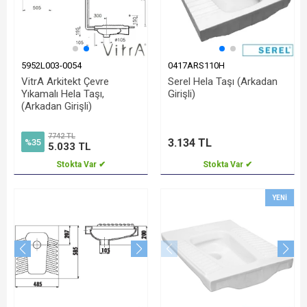
5952L003-0054
0417ARS110H
VitrA Arkitekt Çevre
Serel Hela Taşı (Arkadan
Yıkamalı Hela Taşı,
Girişli)
(Arkadan Girişli)
7742 TL
3.134 TL
%35
5.033 TL
Stokta Var ✔
Stokta Var ✔
YENI