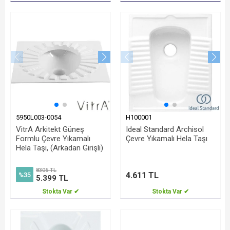
5950L003-0054
H100001
VitrA Arkitekt Güneş
Ideal Standard Archisol
Formlu Çevre Yıkamalı
Çevre Yıkamalı Hela Taşı
Hela Taşı, (Arkadan Girişli)
8305 TL
4.611 TL
%35
5.399 TL
Stokta Var ✔
Stokta Var ✔