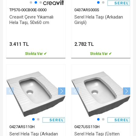
TP570-00CB00E-0000
0437ARS000S
Creavit Çevre Yıkamalı
Serel Hela Taşı (Arkadan
Hela Taşı, 50x60 cm
Girişli)
3.411 TL
2.782 TL
Stokta Var ✔
Stokta Var ✔
0427ARS110H
0427USS110H
Serel Hela Taşı (Arkadan
Serel Hela Taşı (Üstten