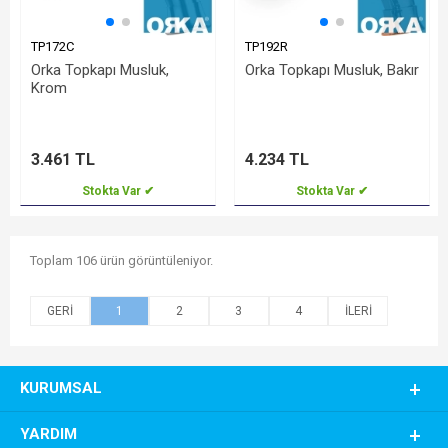
TP172C
TP192R
Orka Topkapı Musluk,
Orka Topkapı Musluk, Bakır
Krom
3.461 TL
4.234 TL
Stokta Var ✔
Stokta Var ✔
Toplam 106 ürün görüntüleniyor.
1
2
3
4
KURUMSAL
YARDIM