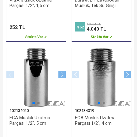
VitrA Musluk Uzatma
Duravit B.1 Lavabodan
Parçası 1/2", 1,5 cm
Musluk, Tek Su Girişli
10704 TL
252 TL
%62
4.040 TL
Stokta Var ✔
Stokta Var ✔
102134020
102134019
ECA Musluk Uzatma
ECA Musluk Uzatma
Parçası 1/2", 5 cm
Parçası 1/2", 4 cm