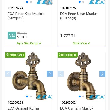
102109274
102109275
ECA Pınar Kısa Musluk
ECA Pınar Uzun Musluk
(Süzgeçli)
(Süzgeçli)
2342 TL
1.777 TL
%62
900 TL
Aynı Gün Kargo ✔
Stokta Var ✔
Ücretsiz Kargo
Ücretsiz Kargo
102209223
102209002
ECA Osmanlı Kurna
ECA Osmanlı Musluk