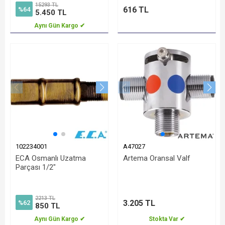
15293 TL
616 TL
%64
5.450 TL
Aynı Gün Kargo ✔
102234001
A47027
ECA Osmanlı Uzatma
Artema Oransal Valf
Parçası 1/2"
2213 TL
3.205 TL
%62
850 TL
Aynı Gün Kargo ✔
Stokta Var ✔