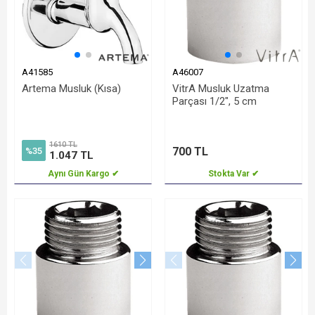
A41585
A46007
Artema Musluk (Kısa)
VitrA Musluk Uzatma
Parçası 1/2", 5 cm
1610 TL
700 TL
%35
1.047 TL
Aynı Gün Kargo ✔
Stokta Var ✔