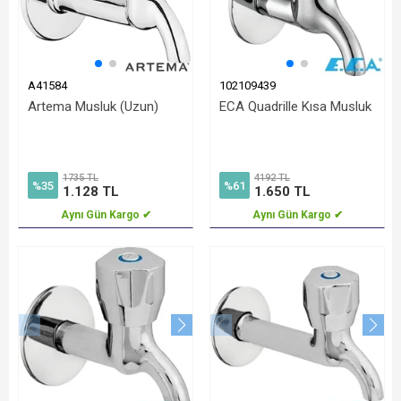
A41584
102109439
Artema Musluk (Uzun)
ECA Quadrille Kısa Musluk
1735 TL
4192 TL
%35
%61
1.128 TL
1.650 TL
Aynı Gün Kargo ✔
Aynı Gün Kargo ✔