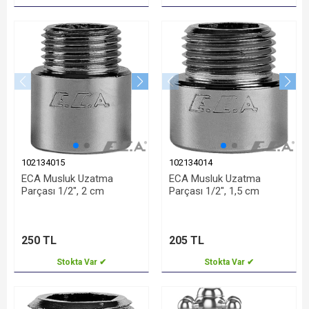
102134015
102134014
ECA Musluk Uzatma
ECA Musluk Uzatma
Parçası 1/2", 2 cm
Parçası 1/2", 1,5 cm
250 TL
205 TL
Stokta Var ✔
Stokta Var ✔