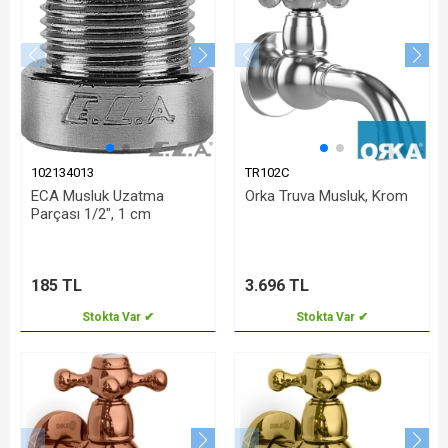
102134013
TR102C
ECA Musluk Uzatma
Orka Truva Musluk, Krom
Parçası 1/2", 1 cm
185 TL
3.696 TL
Stokta Var ✔
Stokta Var ✔