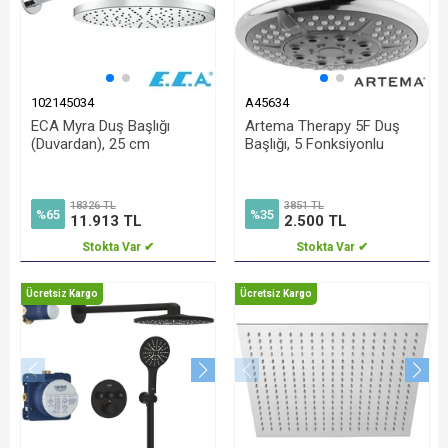
102145034
A45634
ECA Myra Duş Başlığı
Artema Therapy 5F Duş
(Duvardan), 25 cm
Başlığı, 5 Fonksiyonlu
18326 TL
3851 TL
%65
%35
11.913 TL
2.500 TL
Stokta Var ✔
Stokta Var ✔
Ücretsiz Kargo
Ücretsiz Kargo