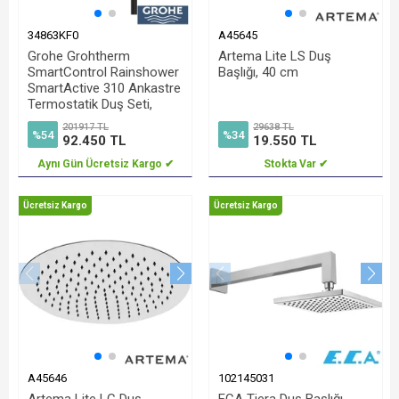
34863KF0
A45645
Grohe Grohtherm
Artema Lite LS Duş
SmartControl Rainshower
Başlığı, 40 cm
SmartActive 310 Ankastre
Termostatik Duş Seti,
Hayalet Siyah
201917 TL
29638 TL
%54
%34
92.450 TL
19.550 TL
Aynı Gün Ücretsiz Kargo ✔
Stokta Var ✔
Ücretsiz Kargo
Ücretsiz Kargo
A45646
102145031