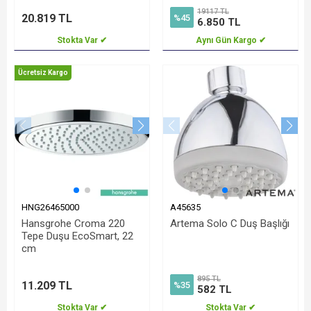
19117 TL
20.819 TL
%45
6.850 TL
Stokta Var ✔
Aynı Gün Kargo ✔
Ücretsiz Kargo
HNG26465000
A45635
Hansgrohe Croma 220
Artema Solo C Duş Başlığı
Tepe Duşu EcoSmart, 22
cm
895 TL
11.209 TL
%35
582 TL
Stokta Var ✔
Stokta Var ✔