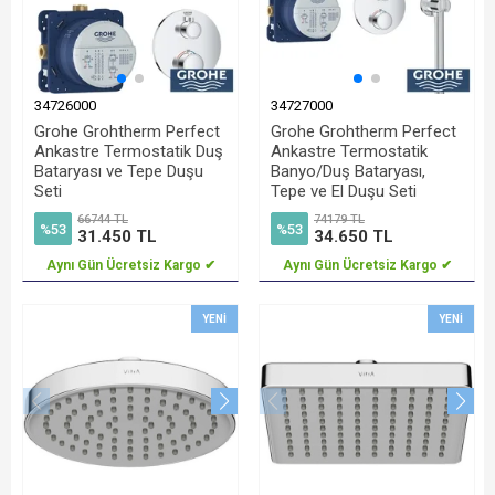
34726000
34727000
Grohe Grohtherm Perfect
Grohe Grohtherm Perfect
Ankastre Termostatik Duş
Ankastre Termostatik
Bataryası ve Tepe Duşu
Banyo/Duş Bataryası,
Seti
Tepe ve El Duşu Seti
66744 TL
74179 TL
%53
%53
31.450 TL
34.650 TL
Aynı Gün Ücretsiz Kargo ✔
Aynı Gün Ücretsiz Kargo ✔
YENI
YENI