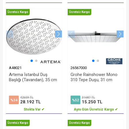
Ücretsiz Kargo
Ücretsiz Kargo
A48021
26567000
Artema İstanbul Duş
Grohe Rainshower Mono
Başlığı (Tavandan), 35 cm
310 Tepe Duşu, 31 cm
42659 TL
31687 TL
%34
%52
28.192 TL
15.250 TL
Stokta Var ✔
Aynı Gün Ücretsiz Kargo ✔
Ücretsiz Kargo
Ücretsiz Kargo