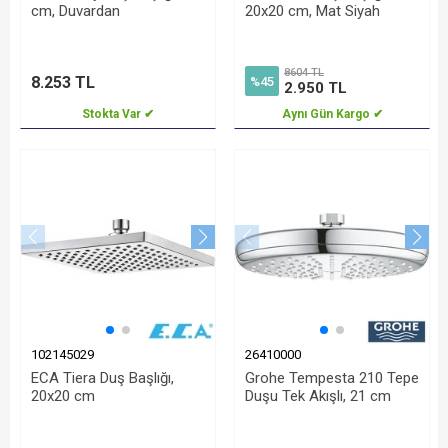
cm, Duvardan
20x20 cm, Mat Siyah
8604 TL
8.253 TL
%45
2.950 TL
Stokta Var ✔
Aynı Gün Kargo ✔
102145029
26410000
ECA Tiera Duş Başlığı,
Grohe Tempesta 210 Tepe
20x20 cm
Duşu Tek Akışlı, 21 cm