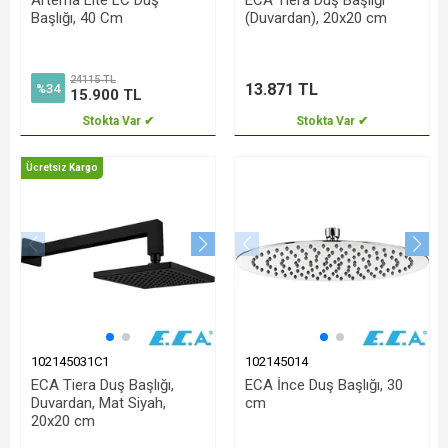
Artema Lite LC Duş
ECA Tiera Duş Başlığı
Başlığı, 40 Cm
(Duvardan), 20x20 cm
24115 TL
13.871 TL
%34
15.900 TL
Stokta Var ✔
Stokta Var ✔
Ücretsiz Kargo
102145031C1
102145014
ECA Tiera Duş Başlığı,
ECA İnce Duş Başlığı, 30
Duvardan, Mat Siyah,
cm
20x20 cm