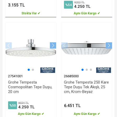
9202 TL
3.155 TL
%54
4.250 TL
Stokta Var ✔
Aynı Gün Kargo ✔
27541001
26685000
Grohe Tempesta
Grohe Tempesta 250 Kare
Cosmopolitan Tepe Duşu,
Tepe Duşu Tek Akışlı, 25
20 cm
cm, Krom-Beyaz
8554 TL
6.451 TL
%50
4.250 TL
Aynı Gün Kargo ✔
Aynı Gün Kargo ✔