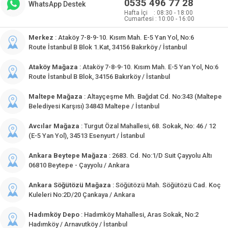
0535 496 77 28
WhatsApp Destek
Hafta İçi : 08:30 - 18:00
Cumartesi : 10:00 - 16:00
Merkez
: Ataköy 7-8-9-10. Kısım Mah. E-5 Yan Yol, No:6
Route İstanbul B Blok 1.Kat, 34156 Bakırköy / İstanbul
Ataköy Mağaza
: Ataköy 7-8-9-10. Kısım Mah. E-5 Yan Yol, No:6
Route İstanbul B Blok, 34156 Bakırköy / İstanbul
Maltepe Mağaza
: Altayçeşme Mh. Bağdat Cd. No:343 (Maltepe
Belediyesi Karşısı) 34843 Maltepe / İstanbul
Avcılar Mağaza
: Turgut Özal Mahallesi, 68. Sokak, No: 46 / 12
(E-5 Yan Yol), 34513 Esenyurt / İstanbul
Ankara Beytepe Mağaza
: 2683. Cd. No:1/D Suit Çayyolu Altı
06810 Beytepe - Çayyolu / Ankara
Ankara Söğütözü Mağaza
: Söğütözü Mah. Söğütözü Cad. Koç
Kuleleri No:2D/20 Çankaya / Ankara
Hadımköy Depo
: Hadımköy Mahallesi, Aras Sokak, No:2
Hadımköy / Arnavutköy / İstanbul