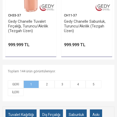
CH33-37
CH11-37
Gedy Chanelle Tuvalet
Gedy Chanelle Sabunluk,
Fırçalığı, Turuncu/Akrilik
Turuncu/Akrilik (Tezgah
(Tezgah Üzeri)
Üzeri)
999.999 TL
999.999 TL
Toplam 144 ürün görüntüleniyor.
1
2
3
4
5
Tuvalet Kağıtlığı
Diş Fırçalığı
Sabunluk
Askı