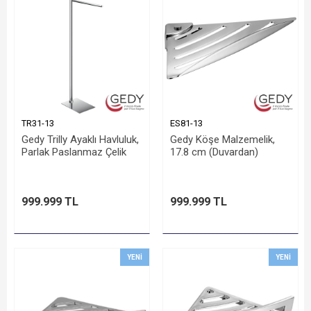
TR31-13
ES81-13
Gedy Trilly Ayaklı Havluluk,
Gedy Köşe Malzemelik,
Parlak Paslanmaz Çelik
17.8 cm (Duvardan)
999.999 TL
999.999 TL
YENI
YENI