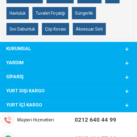
Havluluk
Tuvalet Fırçalığı
Süngerlik
Sıvı Sabunluk
Çöp Kovası
Aksesuar Seti
KURUMSAL
YARDIM
SIPARIŞ
YURT DIŞI KARGO
YURT İÇI KARGO
0212 640 44 99
Müşteri Hizmetleri