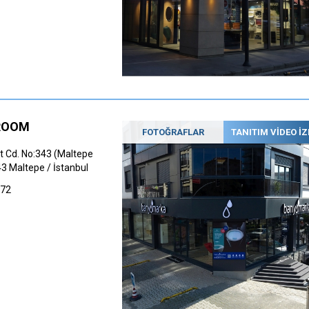
ROOM
FOTOĞRAFLAR
TANITIM VİDEO İZ
 Cd. No:343 (Maltepe
43 Maltepe / İstanbul
272