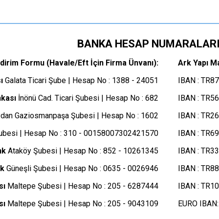
BANKA HESAP NUMARALAR
dirim Formu (Havale/Eft İçin Firma Ünvanı):
Ark Yapı M
ı
Galata Ticari Şube | Hesap No : 1388 - 24051
IBAN : TR8
nkası
İnönü Cad. Ticari Şubesi | Hesap No : 682
IBAN : TR5
an Gaziosmanpaşa Şubesi | Hesap No : 1602
IBAN : TR2
ubesi | Hesap No : 310 - 00158007302421570
IBAN : TR6
nk
Ataköy Şubesi | Hesap No : 852 - 10261345
IBAN : TR3
k
Güneşli Şubesi | Hesap No : 0635 - 0026946
IBAN : TR8
sı
Maltepe Şubesi | Hesap No : 205 - 6287444
IBAN : TR1
sı
Maltepe Şubesi | Hesap No : 205 - 9043109
EURO IBAN: