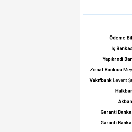
Ödeme Bil
İş Bankas
Yapıkredi Ba
Ziraat Bankası
Meyd
Vakıfbank
Levent Ş
Halkba
Akban
Garanti Banka
Garanti Banka