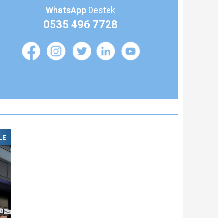
WhatsApp
Destek
0535 496 7728
LE