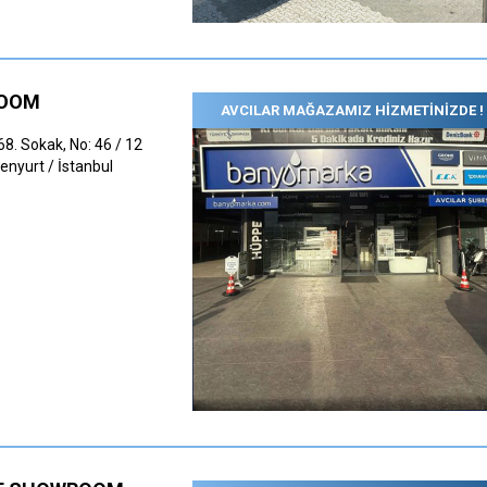
ROOM
AVCILAR MAĞAZAMIZ HİZMETİNİZDE !
68. Sokak, No: 46 / 12
enyurt / İstanbul