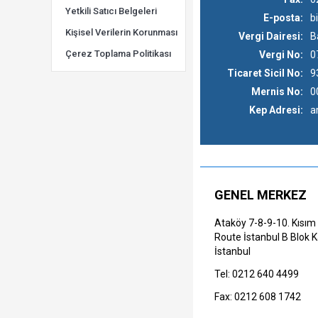
Yetkili Satıcı Belgeleri
E-posta
:
b
Kişisel Verilerin Korunması
Vergi Dairesi
:
B
Çerez Toplama Politikası
Vergi No
:
0
Ticaret Sicil No
:
9
Mernis No
:
0
Kep Adresi
:
a
GENEL MERKEZ
Ataköy 7-8-9-10. Kısım 
Route İstanbul B Blok K
İstanbul
Tel: 0212 640 4499
Fax: 0212 608 1742