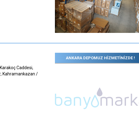
ANKARA DEPOMUZ HİZMETİNİZDE !
 Karakoç Caddesi,
r, Kahramankazan /