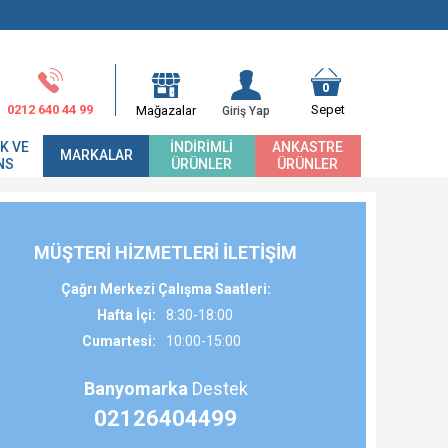
0
0212 640 44 99
Sepet
Mağazalar
Giriş Yap
K VE
İNDIRIMLI
ANKASTRE
MARKALAR
NS
ÜRÜNLER
ÜRÜNLER
MÜŞTERİ HİZMETLERİ İLETİŞİM
Çağrı Merkezi Çalışma Saatleri:
Hafta İçi
:
8:30-18:00
Cumartesi
:
10:00-15:00
Banyomarka
Destek
02126404499