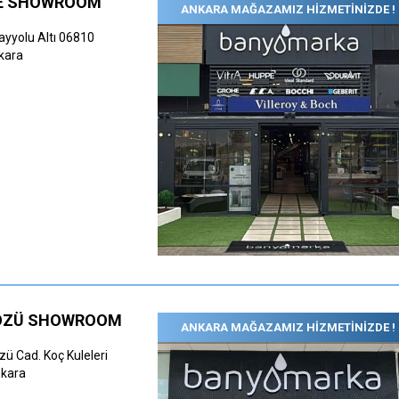
PE SHOWROOM
ANKARA MAĞAZAMIZ HİZMETİNİZDE !
ayyolu Altı 06810
kara
ÖZÜ SHOWROOM
ANKARA MAĞAZAMIZ HİZMETİNİZDE !
ü Cad. Koç Kuleleri
nkara