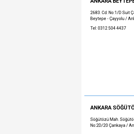
ANKARA BEYTE
2683. Cd. No:1/D Suit Ç
Beytepe - Çayyolu / An
Tel: 0312 504 4437
ANKARA SÖĞÜT
Söğütözü Mah. Söğütöz
No:2D/20 Çankaya / A