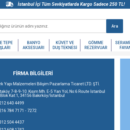
İstanbul İçi Tüm Sevkiyatlarda Kargo Sadece 250 TL!
Ara
VE TEPE
BANYO
KÜVET VE
GÖMME
SERAMI
ŞLARI
AKSESUARI
DUŞ TEKNESI
REZERVUAR
FAYA
FİRMA BİLGİLERİ
rk Yapı Malzemeleri Bilişim Pazarlama Ticaret LTD. ŞTİ.
taköy 7-8-9-10. Kısım Mh. E-5 Yan Yol, No:6 Route İstanbul
 Blok Kat:1, 34156 Bakırköy/İstanbul
212 640 4499
216 784 7171 - 7272
312 504 4437
212 608 1742