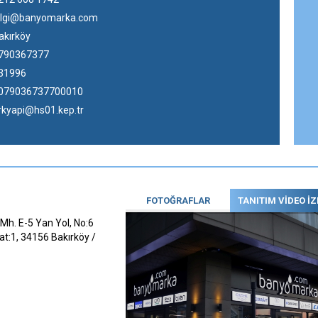
ilgi@banyomarka.com
akırköy
790367377
31996
079036737700010
rkyapi@hs01.kep.tr
FOTOĞRAFLAR
TANITIM VİDEO İZ
Mh. E-5 Yan Yol, No:6
at:1, 34156 Bakırköy /