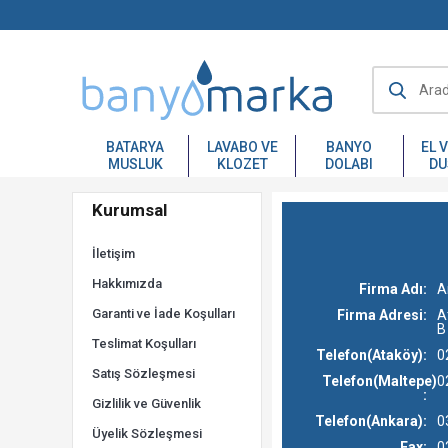
BATARYA
LAVABO VE
BANYO
EL 
MUSLUK
KLOZET
DOLABI
DU
Kurumsal
İletişim
Hakkımızda
Firma Adı
:
A
Garanti ve İade Koşulları
Firma Adresi
:
A
B
Teslimat Koşulları
Telefon(Ataköy)
:
0
Satış Sözleşmesi
Telefon(Maltepe)
0
:
Gizlilik ve Güvenlik
Telefon(Ankara)
:
0
Üyelik Sözleşmesi
Fax
:
0