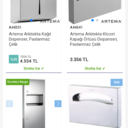
A44351
A44341
Artema Arkitekta Kağıt
Artema Arkitekta Klozet
Dispenser, Paslanmaz
Kapağı Örtüsü Dispanseri,
Çelik
Paslanmaz Çelik
7006 TL
3.356 TL
%35
4.554 TL
Stokta Var ✔
Stokta Var ✔
Ücretsiz Kargo
YENI