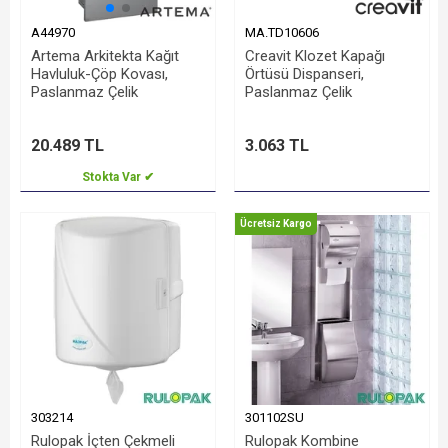
A44970
MA.TD10606
Artema Arkitekta Kağıt
Creavit Klozet Kapağı
Havluluk-Çöp Kovası,
Örtüsü Dispanseri,
Paslanmaz Çelik
Paslanmaz Çelik
20.489 TL
3.063 TL
Stokta Var ✔
Ücretsiz Kargo
303214
301102SU
Rulopak İçten Çekmeli
Rulopak Kombine