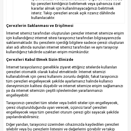
tip çerezleri kimliğinizi belirlemek veya şahsınıza özel
kararlar almak için kullanılmayacağımızı belirtmek
isteriz. Takip çerezleri ancak açık rızanız dâhilinde
kullanılacaktır.
Çerezlerin Saklanması ve Erişilmesi
İnternet sitemiz tarafından oluşturulan çerezler internet sitemize erişim
için kullandığınız internet sitesi tarayıcınız tarafından bilgisayarınızda
saklanmaktadır. Bu çerezlerin içerdiği bilgilere sadece çerezi oluşturan
alan adı altında sunulan internet sitemiz tarafından ve aynı tarayıcıyı
kullandığınız takdirde uzaktan erişim mümkündür.
Çerezleri Kabul Etmek Sizin Elinizde
İnternet tarayıcılarınız genellikle ziyaret ettiğiniz sitelerde kullanılan
çerezleri otomatik olarak kabul etmektedir. İnternet sitemizi
kullanabilmek için çerez kullanımı zorunlu değildir, fakat tarayıcınızı
tüm çerezleri engelleyecek şekilde ayarlamanız halinde kullanıcı
deneyiminizin kalitesi düşebilir ve internet sitemize erişim sağlamanızı
ya da internet sitemizin çeşitli işlevlerinden yararlanmanızı
engelleyebilir.
Tarayıcınızı çerezleri tüm siteler veya belirli siteler için engelleyecek,
çerez oluşturulduğunda uyarı verecek, üçüncü taraf çerezleri
engelleyecek veya tüm çerezleri oturum çerezi gibi sayacak şekilde
yapılandırabilirsiniz.
Diğer yandan, tarayıcınız üzerinden cihazınızda kaydedilen çerezleri
silebilir veya bu çerezlerin listesini ve değerlerini görebilir ve takip