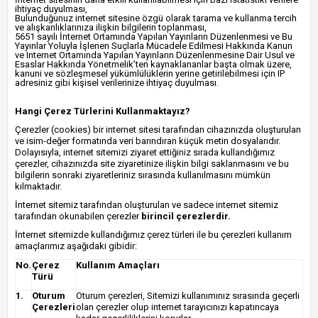
ihtiyaç duyulması,
Bulunduğunuz internet sitesine özgü olarak tarama ve kullanma tercih
ve alışkanlıklarınıza ilişkin bilgilerin toplanması,
5651 sayılı İnternet Ortamında Yapılan Yayınların Düzenlenmesi ve Bu
Yayınlar Yoluyla İşlenen Suçlarla Mücadele Edilmesi Hakkında Kanun
ve Internet Ortamında Yapılan Yayınların Düzenlenmesine Dair Usul ve
Esaslar Hakkında Yönetmelik’ten kaynaklananlar başta olmak üzere,
kanuni ve sözleşmesel yükümlülüklerin yerine getirilebilmesi için IP
adresiniz gibi kişisel verilerinize ihtiyaç duyulması.
Hangi Çerez Türlerini Kullanmaktayız?
Çerezler (cookies) bir internet sitesi tarafından cihazınızda oluşturulan
ve isim-değer formatında veri barındıran küçük metin dosyalarıdır.
Dolayısıyla, internet sitemizi ziyaret ettiğiniz sırada kullandığımız
çerezler, cihazınızda site ziyaretinize ilişkin bilgi saklanmasını ve bu
bilgilerin sonraki ziyaretleriniz sırasında kullanılmasını mümkün
kılmaktadır.
İnternet sitemiz tarafından oluşturulan ve sadece internet sitemiz
tarafından okunabilen çerezler
birincil çerezlerdir.
İnternet sitemizde kullandığımız çerez türleri ile bu çerezleri kullanım
amaçlarımız aşağıdaki gibidir:
No.
Çerez
Kullanım Amaçları
Türü
1.
Oturum
Oturum çerezleri, Sitemizi kullanımınız sırasında geçerli
Çerezleri
olan çerezler olup internet tarayıcınızı kapatıncaya