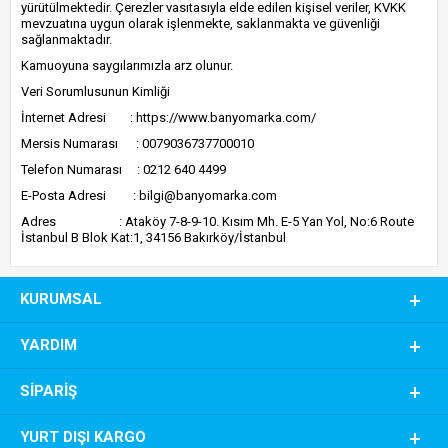
yürütülmektedir. Çerezler vasıtasıyla elde edilen kişisel veriler, KVKK
mevzuatına uygun olarak işlenmekte, saklanmakta ve güvenliği
sağlanmaktadır.
Kamuoyuna saygılarımızla arz olunur.
Veri Sorumlusunun Kimliği
İnternet Adresi :
https://www.banyomarka.com/
Mersis Numarası : 0079036737700010
Telefon Numarası : 0212 640 4499
E-Posta Adresi :
bilgi@banyomarka.com
Adres : Ataköy 7-8-9-10. Kısım Mh. E-5 Yan Yol, No:6 Route
İstanbul B Blok Kat:1, 34156 Bakırköy/İstanbul
KURUMSAL
YARDIM
SIPARIŞ
YURT DIŞI KARGO