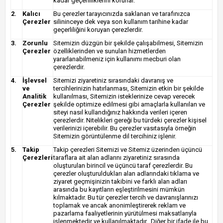
kadar geçerliliklerini korurlar.
2.
Kalıcı
Bu çerezler tarayıcınızda saklanan ve tarafınızca
Çerezler
silininceye dek veya son kullanım tarihine kadar
geçerliliğini koruyan çerezlerdir.
3.
Zorunlu
Sitemizin düzgün bir şekilde çalışabilmesi, Sitemizin
Çerezler
özelliklerinden ve sunulan hizmetlerden
yararlanabilmeniz için kullanımı mecburi olan
çerezlerdir.
4.
İşlevsel
Sitemizi ziyaretiniz sırasındaki davranış ve
ve
tercihlerinizin hatırlanması, Sitemizin etkin bir şekilde
Analitik
kullanılması, Sitemizin isteklerinize cevap verecek
Çerezler
şekilde optimize edilmesi gibi amaçlarla kullanılan ve
siteyi nasıl kullandığınız hakkında verileri içeren
çerezlerdir. Nitelikleri gereği bu türdeki çerezler kişisel
verilerinizi içerebilir. Bu çerezler vasıtasıyla örneğin
Sitemizin görüntülenme dil tercihiniz işlenir.
5.
Takip
Takip çerezleri Sitemizi ve Sitemiz üzerinden üçüncü
Çerezleri
taraflara ait alan adlarını ziyaretiniz sırasında
oluşturulan birincil ve üçüncü taraf çerezlerdir. Bu
çerezler oluşturuldukları alan adlarındaki tıklama ve
ziyaret geçmişinizin takibini ve farklı alan adları
arasında bu kayıtların eşleştirilmesini mümkün
kılmaktadır. Bu tür çerezler tercih ve davranışlarınızı
toplamak ve ancak anonimleştirerek reklam ve
pazarlama faaliyetlerinin yürütülmesi maksatlarıyla
işlenmektedir ve kullanılmaktadır. Diğer bir ifade ile bu