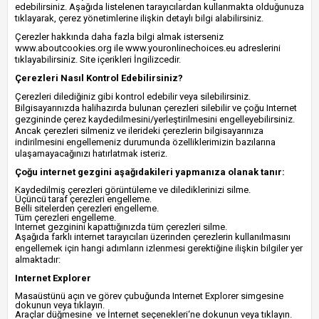
edebilirsiniz. Aşağıda listelenen tarayıcılardan kullanmakta olduğunuza
tıklayarak, çerez yönetimlerine ilişkin detaylı bilgi alabilirsiniz.
Çerezler hakkında daha fazla bilgi almak isterseniz
www.aboutcookies.org ile www.youronlinechoices.eu adreslerini
tıklayabilirsiniz. Site içerikleri İngilizcedir.
Çerezleri Nasıl Kontrol Edebilirsiniz?
Çerezleri dilediğiniz gibi kontrol edebilir veya silebilirsiniz.
Bilgisayarınızda halihazırda bulunan çerezleri silebilir ve çoğu Internet
gezgininde çerez kaydedilmesini/yerleştirilmesini engelleyebilirsiniz.
Ancak çerezleri silmeniz ve ilerideki çerezlerin bilgisayarınıza
indirilmesini engellemeniz durumunda özelliklerimizin bazılarına
ulaşamayacağınızı hatırlatmak isteriz.
Çoğu internet gezgini aşağıdakileri yapmanıza olanak tanır:
Kaydedilmiş çerezleri görüntüleme ve dilediklerinizi silme.
Üçüncü taraf çerezleri engelleme.
Belli sitelerden çerezleri engelleme.
Tüm çerezleri engelleme.
Internet gezginini kapattığınızda tüm çerezleri silme.
Aşağıda farklı internet tarayıcıları üzerinden çerezlerin kullanılmasını
engellemek için hangi adımların izlenmesi gerektiğine ilişkin bilgiler yer
almaktadır:
Internet Explorer
Masaüstünü açın ve görev çubuğunda Internet Explorer simgesine
dokunun veya tıklayın.
Araçlar düğmesine ve İnternet seçenekleri‘ne dokunun veya tıklayın.