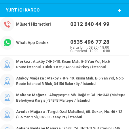
YURT İÇI KARGO
0212 640 44 99
Müşteri Hizmetleri
0535 496 77 28
WhatsApp Destek
Hafta İçi : 08:30 - 18:00
Cumartesi : 10:00 - 16:00
Merkez
: Ataköy 7-8-9-10. Kısım Mah. E-5 Yan Yol, No:6
Route İstanbul B Blok 1.Kat, 34156 Bakırköy / İstanbul
Ataköy Mağaza
: Ataköy 7-8-9-10. Kısım Mah. E-5 Yan Yol, No:6
Route İstanbul B Blok, 34156 Bakırköy / İstanbul
Maltepe Mağaza
: Altayçeşme Mh. Bağdat Cd. No:343 (Maltepe
Belediyesi Karşısı) 34843 Maltepe / İstanbul
Avcılar Mağaza
: Turgut Özal Mahallesi, 68. Sokak, No: 46 / 12
(E-5 Yan Yol), 34513 Esenyurt / İstanbul
Ankara Beytepe Mağaza
: 2683. Cd. No:1/D Suit Çayyolu Altı