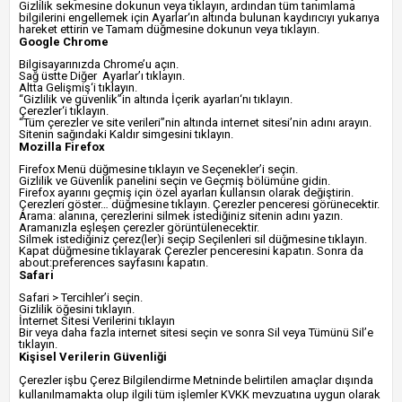
Gizlilik sekmesine dokunun veya tıklayın, ardından tüm tanımlama
bilgilerini engellemek için Ayarlar‘ın altında bulunan kaydırıcıyı yukarıya
hareket ettirin ve Tamam düğmesine dokunun veya tıklayın.
Google Chrome
Bilgisayarınızda Chrome’u açın.
Sağ üstte Diğer Ayarlar’ı tıklayın.
Altta Gelişmiş‘i tıklayın.
“Gizlilik ve güvenlik”in altında İçerik ayarları‘nı tıklayın.
Çerezler‘i tıklayın.
“Tüm çerezler ve site verileri”nin altında internet sitesi’nin adını arayın.
Sitenin sağındaki Kaldır simgesini tıklayın.
Mozilla Firefox
Firefox Menü düğmesine tıklayın ve Seçenekler’i seçin.
Gizlilik ve Güvenlik panelini seçin ve Geçmiş bölümüne gidin.
Firefox ayarını geçmiş için özel ayarları kullansın olarak değiştirin.
Çerezleri göster… düğmesine tıklayın. Çerezler penceresi görünecektir.
Arama: alanına, çerezlerini silmek istediğiniz sitenin adını yazın.
Aramanızla eşleşen çerezler görüntülenecektir.
Silmek istediğiniz çerez(ler)i seçip Seçilenleri sil düğmesine tıklayın.
Kapat düğmesine tıklayarak Çerezler penceresini kapatın. Sonra da
about:preferences sayfasını kapatın.
Safari
Safari > Tercihler’i seçin.
Gizlilik öğesini tıklayın.
İnternet Sitesi Verilerini tıklayın
Bir veya daha fazla internet sitesi seçin ve sonra Sil veya Tümünü Sil’e
tıklayın.
Kişisel Verilerin Güvenliği
Çerezler işbu Çerez Bilgilendirme Metninde belirtilen amaçlar dışında
kullanılmamakta olup ilgili tüm işlemler KVKK mevzuatına uygun olarak