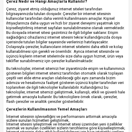
Çerez Nedir ve Hangi Amaçlarla Kullanılır?
Çerez, ziyaret etmiş olduğunuz internet siteleri tarafından
bilgisayarınızda tutulan dosyadır. Çerezler bir internet sitesinin
kullanıcılar tarafından daha verimli kullanılmasını amaçlar. Kişisel
ihtiyaçlarınıza daha uygun ve hızlı bir ziyaret deneyimi yaşatmak için
kişiselleştirilmiş internet sayfaları sunulabilmesine olanak vermektedir.
Bu dosyada internet sitesi gezintiniz ile ilgili bilgiler saklanır. Erişim
sağladığınız cihazlarınız internet sitesini tekrar kullandığınızda dosya
içerisinde tutulan bilgiler sayesinde verilerinizi hatırlayacaktır.
Dolayısıyla çerezler, kullanıcıların internet sitelerini daha etkili ve kolay
kullanabilmesi için gerekli ve önemlidir. Ayrıca internet sitesinde ve
üçüncü kişilerin internet sitelerinde size daha uygun hizmet, ürün veya
teklifler sunabilmemiz için çerezler kullanılmaktadır.
Bu teknolojiler, internet sitemizi her ziyaretinizde erişim ve kullanımınızı
gösteren bilgileri internet sitemiz tarafından otomatik olarak toplayan
çeşitli veri elde etme araçları olabileceği gibi aynı zamanda bizim
adımıza ve hesabımıza faaliyet gösteren üçüncü kişiler tarafından veri
toplanırken de ilgili teknolojiler kullanılabilir. Kullandığımız bu
teknolojiler, internet sitemizi geliştirmek, kullanışlı, etkili ve güvenli hale
getirmek amacıyla kullanılır. Bu teknolojilere örnek olarak; çerezler,
flash çerezler ve analitik çerezler gösterilebilir.
Çerezlerin Kullanılmasının Temel Amaçları
İnternet sitesinin işlevselliğini ve performansını arttırmak amacıyla
sizlere sunulan hizmetleri geliştirmek,
İnternet sitesini iyileştirmek ve İnternet sitesi üzerinden yeni özellikler
sunmak ve sunulan özellikleri sizlerin tercihlerine göre kişiselleştirmek;
İnternet sitesinin daha etkili kullanılabilmesi için bazı istatistiki verilere