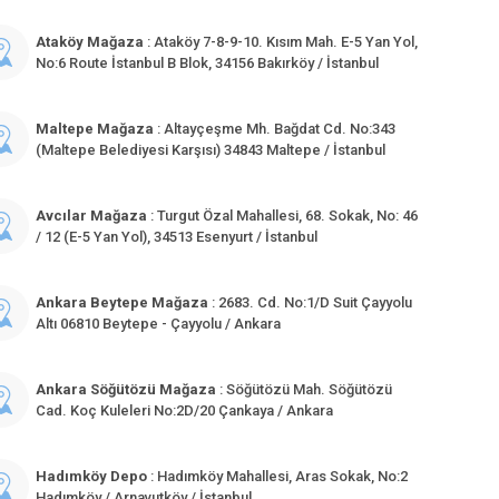
Ataköy Mağaza
: Ataköy 7-8-9-10. Kısım Mah. E-5 Yan Yol,
No:6 Route İstanbul B Blok, 34156 Bakırköy / İstanbul
Maltepe Mağaza
: Altayçeşme Mh. Bağdat Cd. No:343
(Maltepe Belediyesi Karşısı) 34843 Maltepe / İstanbul
Avcılar Mağaza
: Turgut Özal Mahallesi, 68. Sokak, No: 46
/ 12 (E-5 Yan Yol), 34513 Esenyurt / İstanbul
Ankara Beytepe Mağaza
: 2683. Cd. No:1/D Suit Çayyolu
Altı 06810 Beytepe - Çayyolu / Ankara
Ankara Söğütözü Mağaza
: Söğütözü Mah. Söğütözü
Cad. Koç Kuleleri No:2D/20 Çankaya / Ankara
Hadımköy Depo
: Hadımköy Mahallesi, Aras Sokak, No:2
Hadımköy / Arnavutköy / İstanbul