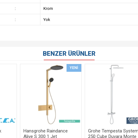
:
Krom
:
Yok
BENZER ÜRÜNLER
YENI
k
Hansgrohe Raindance
Grohe Tempesta Syste
Alive S 300 1 Jet
250 Cube Duvara Monte