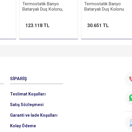
Termostatik Banyo
Termostatik Banyo
Bataryalı Duş Kolonu,
Bataryalı Duş Kolonu
EcoSmart Özellikli, Mat
Bronz (Yuvarlak Tepe
Duşlu)
123.118 TL
30.651 TL
SIPARIŞ
Teslimat Koşulları
Satış Sözleşmesi
Garanti ve İade Koşulları
Kolay Ödeme