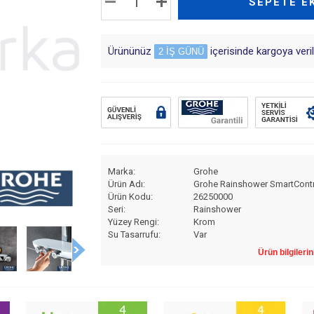
SEPETE E
Ürününüz
içerisinde kargoya verili
2 İŞ GÜNÜ
Marka:
Grohe
Ürün Adı:
Grohe Rainshower SmartContro
Ürün Kodu:
26250000
Seri:
Rainshower
Yüzey Rengi:
Krom
Su Tasarrufu:
Var
Kireç Kırıcı Özelliği:
Var
Ürün bilgilerin
Spiral Uzunluğu:
1750
Mafsallı:
Var
Sürgü Uzunluğu:
1200 mm.
Eksen Mesafesi:
220 mm.
Yetkili Servis Hizmeti:
Var