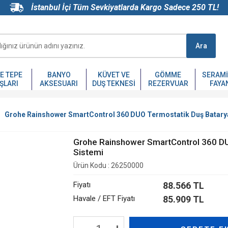
İstanbul İçi Tüm Sevkiyatlarda Kargo Sadece 250 TL!
Ara
VE TEPE
BANYO
KÜVET VE
GÖMME
SERAMI
ŞLARI
AKSESUARI
DUŞ TEKNESI
REZERVUAR
FAYA
Grohe Rainshower SmartControl 360 DUO Termostatik Duş Batarya
Grohe Rainshower SmartControl 360 DU
Sistemi
Ürün Kodu :
26250000
Fiyatı
88.566
TL
Havale / EFT Fiyatı
85.909 TL