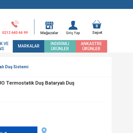
0
0212 640 44 99
Sepet
Mağazalar
Giriş Yap
K VE
İNDIRIMLI
ANKASTRE
MARKALAR
NS
ÜRÜNLER
ÜRÜNLER
lı Duş Sistemi
O Termostatik Duş Bataryalı Duş