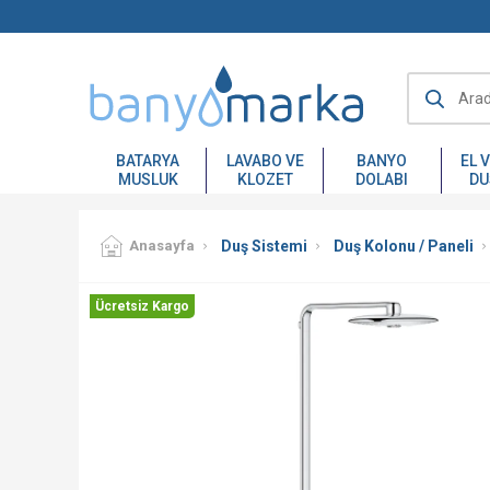
BATARYA
LAVABO VE
BANYO
EL 
MUSLUK
KLOZET
DOLABI
DU
Anasayfa
Duş Sistemi
Duş Kolonu / Paneli
Ücretsiz Kargo