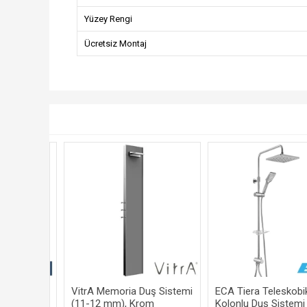
Yüzey Rengi
Ücretsiz Montaj
a System
VitrA Memoria Duş Sistemi
ECA Tiera Teleskobi
uş Başlıklı
(11-12 mm), Krom
Kolonlu Duş Sistemi