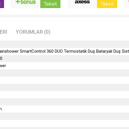
Ücretsiz Montaj:
Yok
Garanti Süresi:
5 yıl
Üretim Yeri:
Almanya
Genel Açıklamalar:
Şık bir tasarımda maksimum ko
ERI
YORUMLAR (0)
ainshower SmartControl 360 DUO Termostatik Duş Bataryalı Duş Sis
0
wer
m.
.