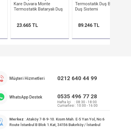
Kare Duvara Monte
Termostatik Duş Bataryalı
Termostatik Bataryalı Duş
Duş Sistemi
Kolonu, Krom-Beyaz
23.665 TL
89.246 TL
0212 640 44 99
Müşteri Hizmetleri
0535 496 77 28
WhatsApp Destek
Hafta İçi : 08:30 - 18:00
Cumartesi : 10:00 - 16:00
Merkez
: Ataköy 7-8-9-10. Kısım Mah. E-5 Yan Yol, No:6
Route İstanbul B Blok 1.Kat, 34156 Bakırköy / İstanbul