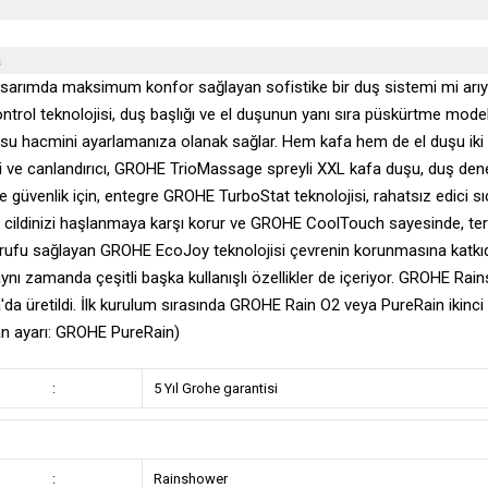
a
tasarımda maksimum konfor sağlayan sofistike bir duş sistemi mi arıyo
trol teknolojisi, duş başlığı ve el duşunun yanı sıra püskürtme mode
su hacmini ayarlamanıza olanak sağlar. Hem kafa hem de el duşu ik
i ve canlandırıcı, GROHE TrioMassage spreyli XXL kafa duşu, duş den
e güvenlik için, entegre GROHE TurboStat teknolojisi, rahatsız edici 
cildinizi haşlanmaya karşı korur ve GROHE CoolTouch sayesinde, t
rufu sağlayan GROHE EcoJoy teknolojisi çevrenin korunmasına katkıda
ynı zamanda çeşitli başka kullanışlı özellikler de içeriyor. GROHE R
da üretildi. İlk kurulum sırasında GROHE Rain O2 veya PureRain ikinci p
an ayarı: GROHE PureRain)
:
5 Yıl Grohe garantisi
:
Rainshower