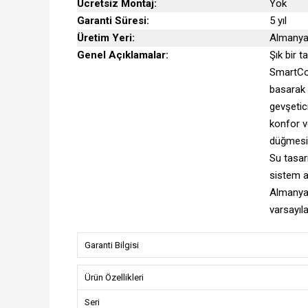
Ücretsiz Montaj:
Yok
Garanti Süresi:
5 yıl
Üretim Yeri:
Almany
Genel Açıklamalar:
Şık bir 
SmartCon
basarak 
gevşetic
konfor v
düğmesi 
Su tasar
sistem a
Almanya'
varsayıl
Garanti Bilgisi
Ürün Özellikleri
Seri