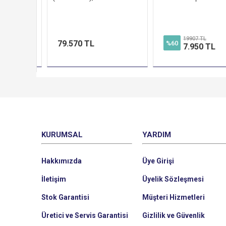
uş Sistemi
19907 TL
79.570 TL
%60
TL
7.950 TL
KURUMSAL
YARDIM
Hakkımızda
Üye Girişi
İletişim
Üyelik Sözleşmesi
Stok Garantisi
Müşteri Hizmetleri
Üretici ve Servis Garantisi
Gizlilik ve Güvenlik