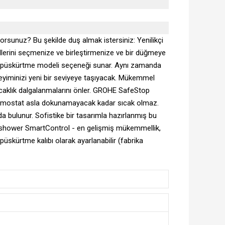
rsunuz? Bu şekilde duş almak istersiniz: Yenilikçi
llerini seçmenize ve birleştirmenize ve bir düğmeye
i püskürtme modeli seçeneği sunar. Aynı zamanda
eyiminizi yeni bir seviyeye taşıyacak. Mükemmel
sıcaklık dalgalanmalarını önler. GROHE SafeStop
ermostat asla dokunamayacak kadar sıcak olmaz.
 bulunur. Sofistike bir tasarımla hazırlanmış bu
ainshower SmartControl - en gelişmiş mükemmellik,
üskürtme kalıbı olarak ayarlanabilir (fabrika