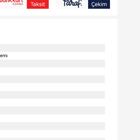
nfor sağlayan sofistike bir duş sistemi mi arıyorsunuz? Bu şekilde duş almak 
temi