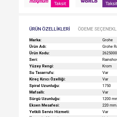
ÜRÜN ÖZELLIKLERI
ÖDEME SEÇENEKL
Marka:
Grohe
Ürün Adı:
Grohe R
Ürün Kodu:
2625000
Seri:
Rainsho
Yüzey Rengi:
Krom
Su Tasarrufu:
Var
Kireç Kırıcı Özelliği:
Var
Spiral Uzunluğu:
1750
Mafsallı:
Var
Sürgü Uzunluğu:
1200 m
Eksen Mesafesi:
220 mm
Yetkili Servis Hizmeti:
Var