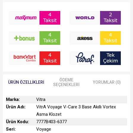
Pis Su Çıkış:
Duvardan
Montaj Tipi:
Montaj deliksiz gizli sistem
Taharet Borusu Giriş:
Sıva altı
Taharet Borusu:
Var
Yetkili Servis Hizmeti:
Var
Ücretsiz Montaj:
Var
Garanti Süresi:
Elektronik aksam 2 yıl, ürün 10 yıl
Üretim Yeri:
Türkiye
Ölçüler:
620x390 mm
Uyarı ve Genel Açıklamalar:
VitrA çağın en ileri kişisel temizlik sistemini
ÖDEME
ÜRÜN ÖZELLIKLERI
YORUMLAR (0)
SEÇENEKLERI
Marka:
Vitra
Ürün Adı:
VitrA Voyage V-Care 3 Base Akıllı Vortex
Asma Klozet
Ürün Kodu:
7777B403-6377
Seri:
Voyage