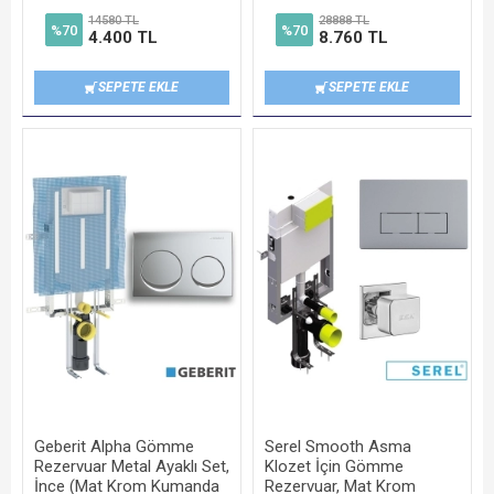
14580 TL
28888 TL
%70
%70
4.400 TL
8.760 TL
SEPETE EKLE
SEPETE EKLE
Geberit Alpha Gömme
Serel Smooth Asma
Rezervuar Metal Ayaklı Set,
Klozet İçin Gömme
İnce (Mat Krom Kumanda
Rezervuar, Mat Krom