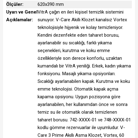
Ölçüler:
620x390 mm
Uyarı ve Genel
VitrA çağın en ileri kişisel temizlik sistemini
Açıklamalar:
sunuyor. V-Care Akıllı Klozet kanalsız Vortex
teknolojisiyle hijyenik ve kolay temizleniyor.
Kendini dezenfekte eden taharet borusu,
ayarlanabilir su sıcaklığı, farklı yıkama
seçenekleri, kurutma ve koku emme
özellikleriyle son derece konforlu, uzaktan
kumandalı bir VitrA yeniliği. Erkek, kadın yıkama
fonksiyonu. Masajlı yıkama opsiyonları.
Sıcaklığı ayarlanabilen kapak. Kurutma ve koku
emme teknolojisi. Otomatik kapak açma
kapama opsiyonu. Uygun pozisyona göre
ayarlanabilen, her kullanımdan önce ve sonra
temiz su ile otomatik olarak temizlenen
taharet borusu. 742-XXXX-01 ve 748-XXXX-01
kodlu gömme rezervuarlar ile uyumludur. V-
Care 3 Prime Akıllı Asma Klozet, Vortex, 60