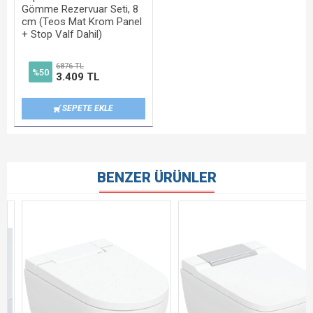
Gömme Rezervuar Seti, 8
cm (Teos Mat Krom Panel
+ Stop Valf Dahil)
6876 TL
%50
3.409 TL
SEPETE EKLE
BENZER ÜRÜNLER