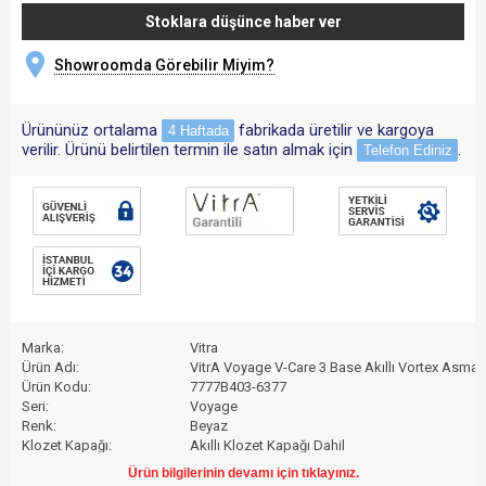
Stoklara düşünce haber ver
Showroomda Görebilir Miyim?
Ürününüz ortalama
fabrikada üretilir ve kargoya
4 Haftada
verilir. Ürünü belirtilen termin ile satın almak için
.
Telefon Ediniz
Marka:
Vitra
Ürün Adı:
VitrA Voyage V-Care 3 Base Akıllı Vortex Asma 
Ürün Kodu:
7777B403-6377
Seri:
Voyage
Renk:
Beyaz
Klozet Kapağı:
Akıllı Klozet Kapağı Dahil
Yüzey (Sır Özelliği):
VitrA Clean
Ürün bilgilerinin devamı için tıklayınız.
Su Tasarrufu:
3-6 litre