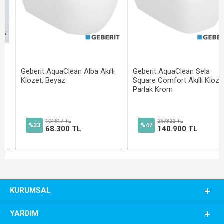
Geberit AquaClean Alba Akıllı
Geberit AquaClean Sela
Klozet, Beyaz
Square Comfort Akıllı Klozet
Parlak Krom
101617 TL
267322 TL
%33
%47
68.300 TL
140.900 TL
KURUMSAL
YARDIM