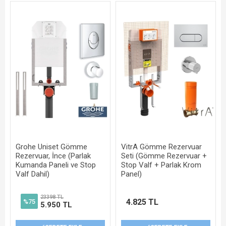
Grohe Uniset Gömme
VitrA Gömme Rezervuar
Rezervuar, İnce (Parlak
Seti (Gömme Rezervuar +
Kumanda Paneli ve Stop
Stop Valf + Parlak Krom
Valf Dahil)
Panel)
23398 TL
4.825 TL
%75
5.950 TL