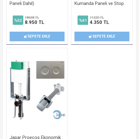
Paneli Dahil)
Kumanda Paneli ve Stop
Valf Dahil
18658 TL
11220 TL
%52
%61
8.950 TL
4.350 TL
SEPETE EKLE
SEPETE EKLE
Japar Proecos Ekonomik