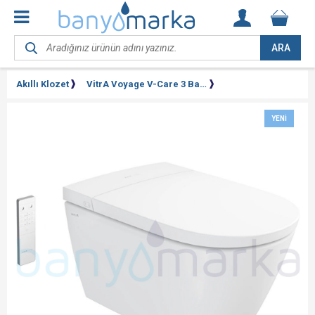
ARA
Akıllı Klozet
VitrA Voyage V-Care 3 Base Akıllı Vortex Asma Klozet
YENI